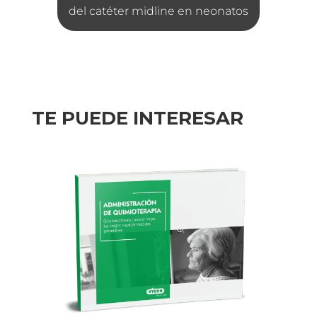
del catéter midline en neonatos
TE PUEDE INTERESAR