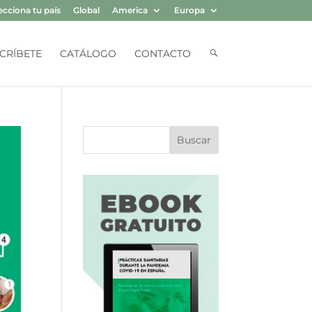
ecciona tu país
Global
America
Europa
B
CRÍBETE
CATÁLOGO
CONTACTO
U
S
Q
U
E
D
A