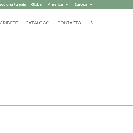
ecciona tu país
Global
America
Europa
B
CRÍBETE
CATÁLOGO
CONTACTO
U
S
Q
U
E
D
A