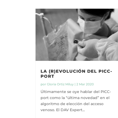
LA (R)EVOLUCIÓN DEL PICC-
PORT
por
Gloria Ortiz Miluy
|
2 Mar 2020
Últimamente se oye hablar del PICC-
port como la “última novedad” en el
algoritmo de elección del acceso
venoso. El DAV Expert...