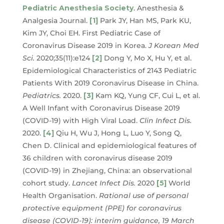
Pediatric Anesthesia Society
. Anesthesia &
Analgesia Journal.
[1]
Park JY, Han MS, Park KU,
Kim JY, Choi EH. First Pediatric Case of
Coronavirus Disease 2019 in Korea.
J Korean Med
Sci.
2020;35(11):e124
[2]
Dong Y, Mo X, Hu Y, et al.
Epidemiological Characteristics of 2143 Pediatric
Patients With 2019 Coronavirus Disease in China.
Pediatrics.
2020.
[3]
Kam KQ, Yung CF, Cui L, et al.
A Well Infant with Coronavirus Disease 2019
(COVID-19) with High Viral Load.
Clin Infect Dis.
2020.
[4]
Qiu H, Wu J, Hong L, Luo Y, Song Q,
Chen D. Clinical and epidemiological features of
36 children with coronavirus disease 2019
(COVID-19) in Zhejiang, China: an observational
cohort study.
Lancet Infect Dis.
2020
[5]
World
Health Organisation.
Rational use of personal
protective equipment (PPE) for coronavirus
disease (COVID-19): interim guidance, 19 March