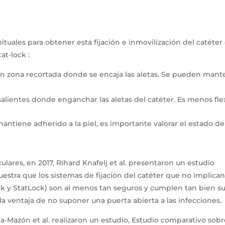
les para obtener esta fijación e inmovilización del catéter es
at-lock :
con zona recortada donde se encaja las aletas. Se pueden man
 salientes donde enganchar las aletas del catéter. Es menos fle
mantiene adherido a la piel, es importante valorar el estado de
lares, en 2017, Rihard Knafelj et al. presentaron un estudio
uestra que los sistemas de fijación del catéter que no implica
Lock y StatLock) son al menos tan seguros y cumplen tan bien s
la ventaja de no suponer una puerta abierta a las infecciones.
ina-Mazón et al. realizaron un estudio, Estudio comparativo sob