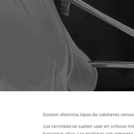
Existen distintos tipos de catéteres venos
Los centrales se suelen usar en críticos m
funcionar años. Los midlines actualmente