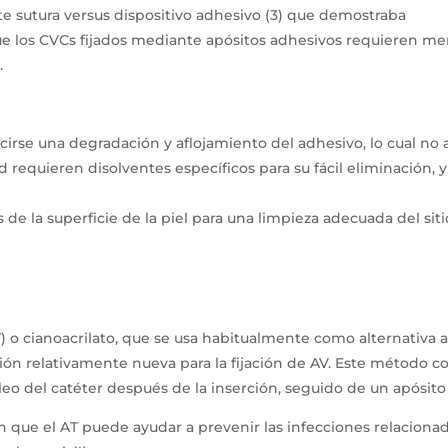
te sutura versus dispositivo adhesivo (3) que demostraba
ue los CVCs fijados mediante apósitos adhesivos requieren m
.
rse una degradación y aflojamiento del adhesivo, lo cual no as
 requieren disolventes específicos para su fácil eliminación, 
de la superficie de la piel para una limpieza adecuada del siti
) o cianoacrilato, que se usa habitualmente como alternativa a l
pción relativamente nueva para la fijación de AV. Este método c
cleo del catéter después de la inserción, seguido de un apósit
 que el AT puede ayudar a prevenir las infecciones relaciona