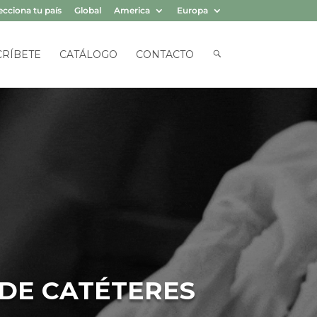
ecciona tu país
Global
America
Europa
B
CRÍBETE
CATÁLOGO
CONTACTO
U
S
Q
U
E
D
A
 DE CATÉTERES