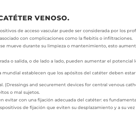
 CATÉTER VENOSO.
ositivos de acceso vascular puede ser considerada por los pro
asociado con complicaciones como la flebitis o infiltraciones.
o o se mueve durante su limpieza o mantenimiento, esto aumen
ada o salida, o de lado a lado, pueden aumentar el potencial 
 mundial establecen que los apósitos del catéter deben estar l
l. (Dressings and securement devices for central venous cathet
ltos o mal sujetos.
evitar con una fijación adecuada del catéter: es fundamental
positivos de fijación que eviten su desplazamiento y a su vez 