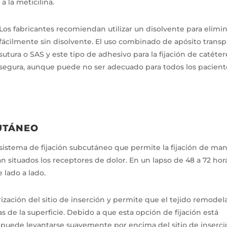
 la meticilina.
Los fabricantes recomiendan utilizar un disolvente para elimin
fácilmente sin disolvente. El uso combinado de apósito transp
sutura o SAS y este tipo de adhesivo para la fijación de catéter
segura, aunque puede no ser adecuado para todos los pacient
CUTÁNEO
sistema de fijación subcutáneo que permite la fijación de manera
 situados los receptores de dolor. En un lapso de 48 a 72 horas
 lado a lado.
ización del sitio de inserción y permite que el tejido remode
s de la superficie. Debido a que esta opción de fijación está
AV puede levantarse suavemente por encima del sitio de inserci