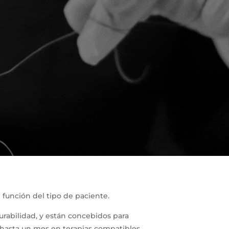
 función del tipo de paciente.
urabilidad, y están concebidos para
 hasta un mes en terapias compatibles