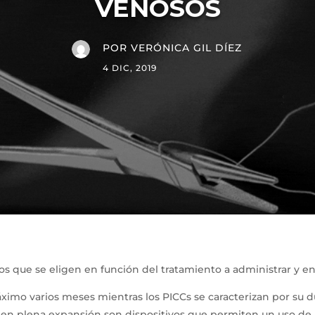
VENOSOS
POR
VERÓNICA GIL DÍEZ
4 DIC, 2019
os que se eligen en función del tratamiento a administrar y en
áximo varios meses mientras los PICCs se caracterizan por su d
 en plena expansión son dispositivos que permiten un uso de