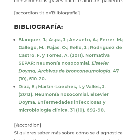
consecuencias graves para la salud del paciente.
[accordion title=’Bilbiografía’]
BIBLIOGRAFÍA:
Blanquer, J.; Aspa, J.; Anzueto, A.; Ferrer, M.;
Gallego, M.; Rajas, O.; Rello, J.; Rodríguez de
Castro, F. y Torres, A. (2011). Normativa
SEPAR: neumonía nosocomial.
Elsevier
Doyma, Archivos de bronconeumología
, 47
(10), 510-20.
Díaz, E.; Martín-Loeches, I. y Vallés, J.
(2013). Neumonía nosocomial. Elsevier
Doyma, Enfermedades infecciosas y
microbiología clínica, 31 (10), 692-98.
[/accordion]
Si quieres saber más sobre cómo se diagnostica