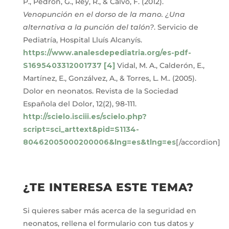
P., Pedrón, G., Rey, R., & Calvo, F. (2012).
Venopunción en el dorso de la mano. ¿Una
alternativa a la punción del talón?
. Servicio de
Pediatría, Hospital Lluís Alcanyís.
https://www.analesdepediatria.org/es-pdf-
S1695403312001737
[4]
Vidal, M. A., Calderón, E.,
Martínez, E., Gonzálvez, A., & Torres, L. M.. (2005).
Dolor en neonatos. Revista de la Sociedad
Española del Dolor, 12(2), 98-111.
http://scielo.isciii.es/scielo.php?
script=sci_arttext&pid=S1134-
80462005000200006&lng=es&tlng=es
[/accordion]
¿TE INTERESA ESTE TEMA?
Si quieres saber más acerca de la seguridad en
neonatos, rellena el formulario con tus datos y