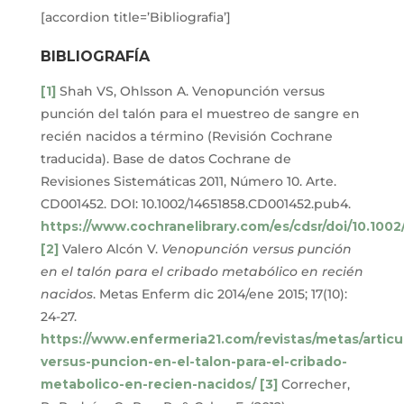
[accordion title=’Bibliografia’]
BIBLIOGRAFÍA
[1]
Shah VS, Ohlsson A. Venopunción versus
punción del talón para el muestreo de sangre en
recién nacidos a término (Revisión Cochrane
traducida). Base de datos Cochrane de
Revisiones Sistemáticas 2011, Número 10. Arte.
CD001452. DOI: 10.1002/14651858.CD001452.pub4.
https://www.cochranelibrary.com/es/cdsr/doi/10.10
[2]
Valero Alcón V.
Venopunción versus punción
en el talón para el cribado metabólico en recién
nacidos
. Metas Enferm dic 2014/ene 2015; 17(10):
24-27.
https://www.enfermeria21.com/revistas/metas/artic
versus-puncion-en-el-talon-para-el-cribado-
metabolico-en-recien-nacidos/
[3]
Correcher,