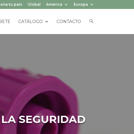
ona tu país
Global
America
Europa
E
BETE
CATÁLOGO
CONTACTO
L
E
M
E
N
T
O
D
E
L
M
E
N
Ú
 LA SEGURIDAD