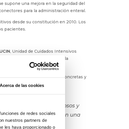
ue supone una mejora en la seguridad del
onectores para la administración enteral.
itivos desde su constitución en 2010. Los
s pacientes.
 UCIN
, Unidad de Cuidados Intensivos
minuye el peligro de errores en la
 nuevos retos.
teral, recogen las necesidades concretas y
Acerca de las cookies
rico de pacientes más
on dispositivos intravenosos y
 funciones de redes sociales
entes las conexiones tienen una
con nuestros partners de
ue les haya proporcionado o