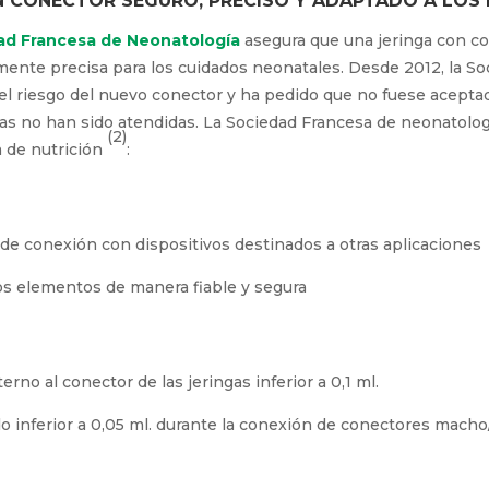
N CONECTOR SEGURO, PRECISO Y ADAPTADO A LOS
ad Francesa de Neonatología
asegura que una jeringa con co
mente precisa para los cuidados neonatales. Desde 2012, la S
el riesgo del nuevo conector y ha pedido que no fuese acept
as no han sido atendidas. La Sociedad Francesa de neonatolo
(2)
 de nutrición
:
e conexión con dispositivos destinados a otras aplicaciones
os elementos de manera fiable y segura
o al conector de las jeringas inferior a 0,1 ml.
 inferior a 0,05 ml. durante la conexión de conectores mach