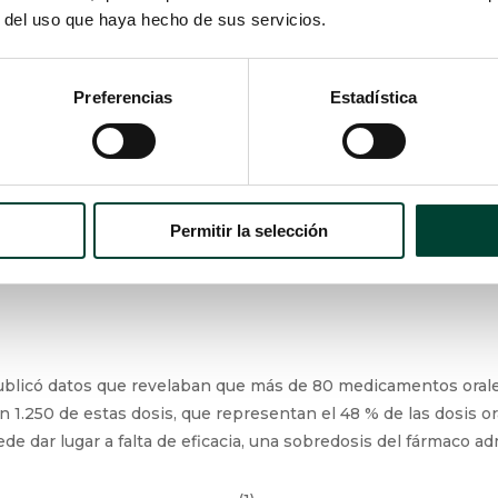
r del uso que haya hecho de sus servicios.
(2)
Neonatología
, aunque ENFit es un sistema adaptado para a
das con esta norma respecto a posibles riesgos en la admini
(1)
Preferencias
Estadística
un recién nacido, como se indica en el Anexo E
:
cos enterales en volúmenes de apenas 0,1 ml o in
Permitir la selección
blicó datos que revelaban que más de 80 medicamentos orales
an 1.250 de estas dosis, que representan el 48 % de las dosis 
ede dar lugar a falta de eficacia, una sobredosis del fármaco 