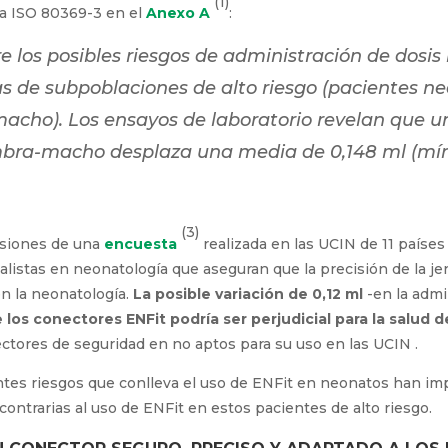
(1)
la ISO 80369-3 en el
Anexo A
:
e los posibles riesgos de administración de dos
s de subpoblaciones de alto riesgo (pacientes neo
acho). Los ensayos de laboratorio revelan que un
mbra-macho desplaza una media de 0,148 ml (mí
(3)
usiones de una
encuesta
realizada en las UCIN de 11 paíse
alistas en neonatología que aseguran que la precisión de la j
en la neonatología.
La posible variación de 0,12 ml
-en la admi
 los conectores ENFit podría ser perjudicial para la salud 
ctores de seguridad en no aptos para su uso en las UCIN .
ntes riesgos que conlleva el uso de ENFit en neonatos han im
contrarias al uso de ENFit en estos pacientes de alto riesgo.