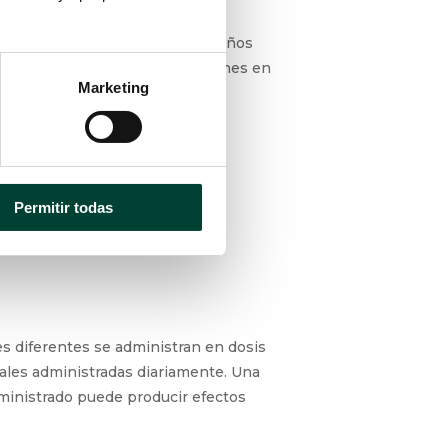
dultos, para los prematuros y niños
stración de dosis de medicaciones en
Marketing
cluso 0,01 ml”.
Permitir todas
 diferentes se administran en dosis
orales administradas diariamente. Una
administrado puede producir efectos