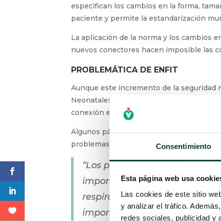
especifican los cambios en la forma, tam
paciente y permite la estandarización mun
La aplicación de la norma y los cambios 
nuevos conectores hacen imposible las co
PROBLEMÁTICA DE ENFIT
Aunque este incremento de la seguridad n
Neonatales,
todavía existen riesgos con
conexión entre diferentes sondas, para la
Algunos párrafos de la parte 3 de la norm
problemas de la aplicación del nuevo dise
Consentimiento
“Los prematuros y recién naci
Esta página web usa cookie
importante en la que se usa la
Las cookies de este sitio we
respiratorios y respiradores d
y analizar el tráfico. Ademá
importancia fundamental.”
redes sociales, publicidad y