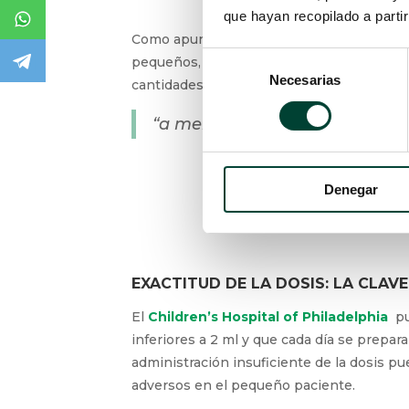
que hayan recopilado a parti
Como apunta
La Sociedad Francesa de 
Selección
pequeños, existen preocupaciones detecta
Necesarias
de
cantidades extremadamente pequeñas. En 
consentimiento
“a menudo se prescriben fárma
Denegar
EXACTITUD DE LA DOSIS: LA CLAVE
El
Children’s Hospital of Philadelphia
pu
inferiores a 2 ml y que cada día se prepar
administración insuficiente de la dosis pu
adversos en el pequeño paciente.