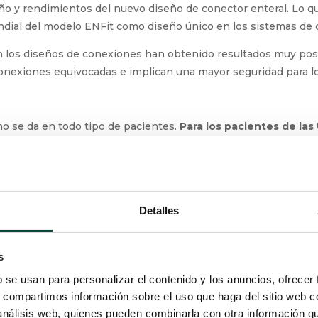
año y rendimientos del nuevo diseño de conector enteral. Lo q
dial del modelo ENFit como diseño único en los sistemas de c
en los diseños de conexiones han obtenido resultados muy pos
nexiones equivocadas e implican una mayor seguridad para lo
o se da en todo tipo de pacientes.
Para los pacientes de las
 el sistema de conexión ENFit
. Si bien el diseño de ENFit dis
 población neonatal y pediátrica esta tecnología ha planteado
a
ISO 80369-3
, específica para las conexiones de nutrición en
(1)
ño en neonatos. Así, en el
anexo E
, señala
:
Detalles
dos enfermos son probablemente el grupo pediát
s
 nutrición con sondas enterales en combinación c
b se usan para personalizar el contenido y los anuncios, ofrecer
e manera diaria. Por tanto, en este grupo de paci
s, compartimos información sobre el uso que haga del sitio web 
 análisis web, quienes pueden combinarla con otra información q