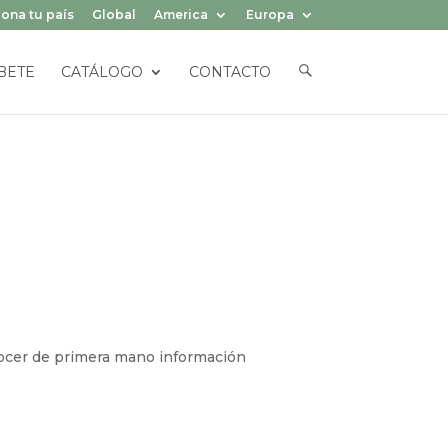
ona tu país
Global
America
Europa
E
BETE
CATÁLOGO
CONTACTO
L
E
M
E
N
T
O
D
E
L
M
E
N
Ú
nocer de primera mano información