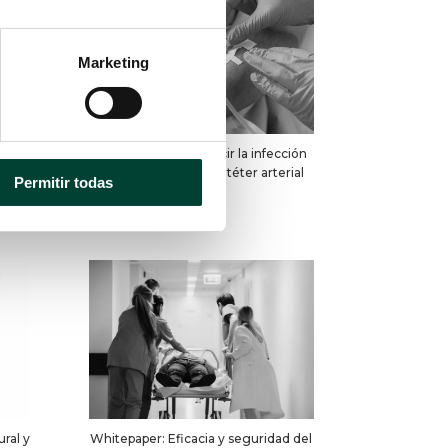
Marketing
zar
8 prácticas para reducir la infección
vos
relacionada con el catéter arterial
Permitir todas
ral y
Whitepaper: Eficacia y seguridad del