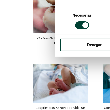
Selección
Necesarias
de
consentimiento
VYVADAYS. Bloque 3: Midline en
L
pediatría
Denegar
Las primeras 72 horas de vida: Un
Con