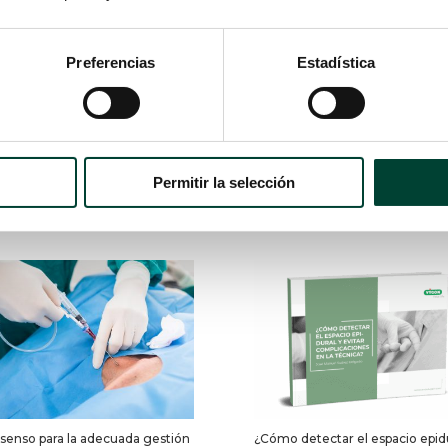
Preferencias
Estadística
íneas medias desde distintas
8 recomendaciones para reali
perspectivas
trabajos de validación de nue
Permitir la selección
monitores en pediatría
senso para la adecuada gestión
¿Cómo detectar el espacio epidu