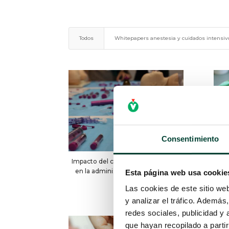
Todos
Whitepapers anestesia y cuidados intensiv
Consentimiento
Impacto del cambio de alargaderas
Tips
en la administración de nutrición
col
Esta página web usa cookie
enteral
Las cookies de este sitio we
y analizar el tráfico. Ademá
redes sociales, publicidad y
que hayan recopilado a parti