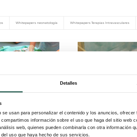
os
Whitepapers neonatología
Whitepapers Terapias Intravasculares
Detalles
 para mejorar las prácticas en la
Protocolo de descompresión ra
ocación del catéter umbilical en
s
el paciente prematuro
b se usan para personalizar el contenido y los anuncios, ofrecer
s, compartimos información sobre el uso que haga del sitio web 
 análisis web, quienes pueden combinarla con otra información q
r del uso que haya hecho de sus servicios.