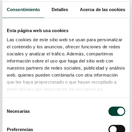
CLÍNICA INTEGRAL
por
Cristina Gómez
|
27 May 2026
Consentimiento
Detalles
Acerca de las cookies
LEER MÁS
Esta página web usa cookies
Las cookies de este sitio web se usan para personalizar
el contenido y los anuncios, ofrecer funciones de redes
sociales y analizar el tráfico. Además, compartimos
información sobre el uso que haga del sitio web con
nuestros partners de redes sociales, publicidad y análisis
web, quienes pueden combinarla con otra información
que les haya proporcionado o que hayan recopilado a
partir del uso que haya hecho de sus servicios.
Selección
ADMINISTRACIÓN EFICAZ
Necesarias
de
DE SURFACTANTE EN
consentimiento
RECIÉN NACIDOS: GUÍA
ACTUALIZADA
Preferencias
por
Sara Albuixech
|
26 Mar 2026