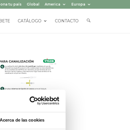
ona tu país
Global
America
Europa
E
BETE
CATÁLOGO
CONTACTO
L
E
M
E
N
T
O
D
E
L
M
E
N
Ú
Acerca de las cookies