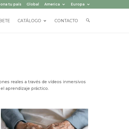
ona tu país
Global
America
Europa
E
BETE
CATÁLOGO
CONTACTO
L
E
M
E
N
T
O
D
E
L
M
E
N
Ú
iones reales a través de vídeos inmersivos
el aprendizaje práctico.