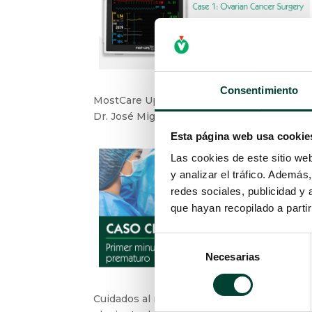
Consentimiento
MostCare Up – Ovarian Cancer surgery by
Dr. José Miguel Alonso
Esta página web usa cookie
Las cookies de este sitio we
y analizar el tráfico. Ademá
redes sociales, publicidad y
que hayan recopilado a parti
Selección
Necesarias
de
consentimiento
Cuidados al recién nacido – ¿Qué hacer en