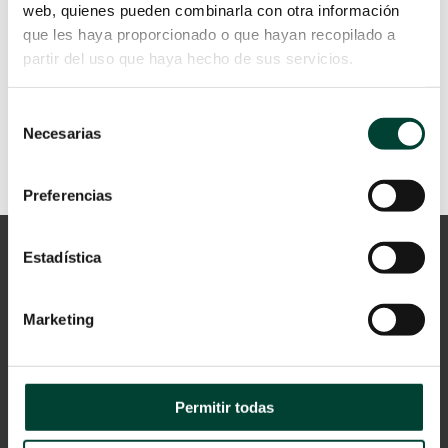
web, quienes pueden combinarla con otra información
que les haya proporcionado o que hayan recopilado a
partir del uso que haya hecho de sus servicios.
Descarga aquí la infografía
Selección
Necesarias
de
consentimiento
Preferencias
Estadística
Marketing
Aviso Legal
Permitir todas
Política de privacidad