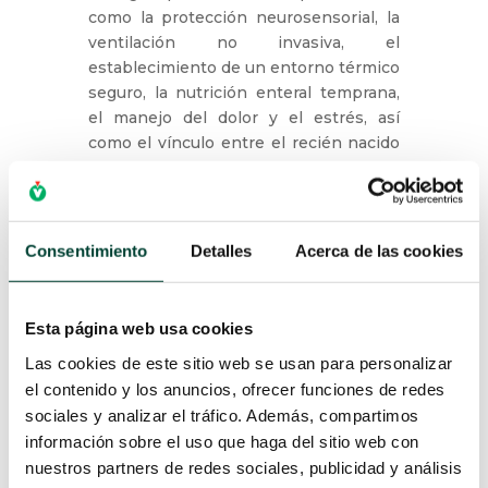
como la protección neurosensorial, la
ventilación no invasiva, el
establecimiento de un entorno térmico
seguro, la nutrición enteral temprana,
el manejo del dolor y el estrés, así
como el vínculo entre el recién nacido
y su familia.
Cada tema se presenta con el objetivo
de aportar herramientas prácticas,
Consentimiento
Detalles
Acerca de las cookies
actualizaciones clínicas y una mirada
integral centrada en la seguridad y el
desarrollo del neonato.
Esta página web usa cookies
Las cookies de este sitio web se usan para personalizar
Nombre
el contenido y los anuncios, ofrecer funciones de redes
sociales y analizar el tráfico. Además, compartimos
información sobre el uso que haga del sitio web con
nuestros partners de redes sociales, publicidad y análisis
Email