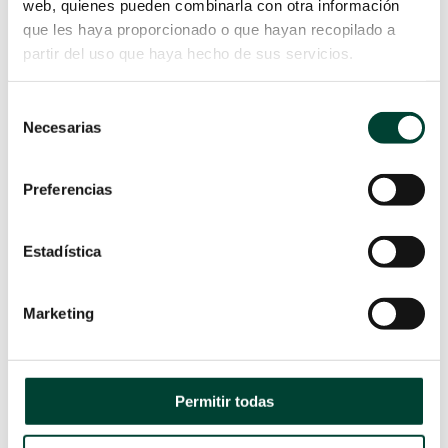
web, quienes pueden combinarla con otra información
que les haya proporcionado o que hayan recopilado a
partir del uso que haya hecho de sus servicios.
Hospital
Selección
Necesarias
de
País
consentimiento
Preferencias
Provincia
Estadística
He leído y acepto las condiciones legales*
Marketing
LO QUIERO
Permitir todas