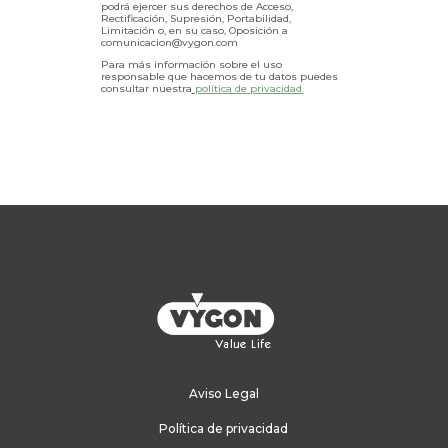
podrá ejercer sus derechos de Acceso,
Rectificación, Supresión, Portabilidad,
Limitación o, en su caso, Oposición a
comunicacion@vygon.com
Para más información sobre el uso
responsable que hacemos de tu datos puedes
consultar nuestra
política de privacidad.
Aviso Legal
Política de privacidad