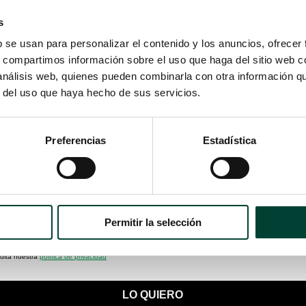
s
b se usan para personalizar el contenido y los anuncios, ofrecer
s, compartimos información sobre el uso que haga del sitio web 
 análisis web, quienes pueden combinarla con otra información q
r del uso que haya hecho de sus servicios.
Preferencias
Estadística
Permitir la selección
suscripción a nuestra newsletter y que podemos utilizar los datos que nos proporciones para cont
uestros productos. Puedes darte de baja en cualquier momento haciendo clic en el enlace para dich
ulta nuestra
política de privacidad
LO QUIERO