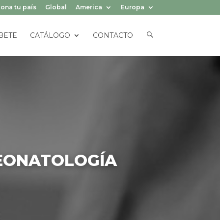
ona tu país
Global
America
Europa
E
BETE
CATÁLOGO
CONTACTO
L
E
M
E
N
T
O
D
E
L
M
E
N
Ú
NEONATOLOGÍA