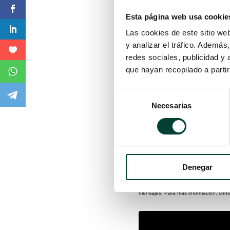
Esta página web usa cookie
Las cookies de este sitio we
y analizar el tráfico. Ademá
redes sociales, publicidad y
que hayan recopilado a parti
Selección
Necesarias
de
consentimiento
País
Denegar
Al enviar este formulario, aceptas tu 
relacionada con tu solicitud y sobre n
mensajes. Para más información, cons