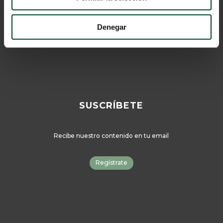
© 2024 Vygon España
Catálogo
Denegar
SUSCRÍBETE
Recibe nuestro contenido en tu email
Regístrate