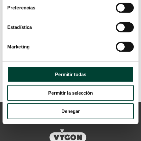
COMPARATIVA E
Preferencias
INDICACIONES ENTRE:
TRATAMIENTO QUIRÚRGICO
Y ENDOVASCULAR DEL
Estadística
ANEURISMA
por
Verónica Gil Díez
|
19 Ene 2026
Marketing
LEER MÁS
Permitir todas
Permitir la selección
Denegar