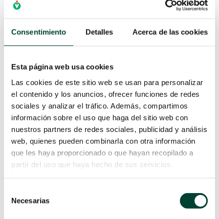
ALGORITMO DE DECISIÓN
PARA EL TRATAMIENTO DE
UN ANEURISMA
Consentimiento
Detalles
Acerca de las cookies
por
Verónica Gil Díez
|
19 Ene 2026
LEER MÁS
Esta página web usa cookies
Las cookies de este sitio web se usan para personalizar
el contenido y los anuncios, ofrecer funciones de redes
sociales y analizar el tráfico. Además, compartimos
información sobre el uso que haga del sitio web con
nuestros partners de redes sociales, publicidad y análisis
web, quienes pueden combinarla con otra información
que les haya proporcionado o que hayan recopilado a
partir del uso que haya hecho de sus servicios.
Selección
Necesarias
de
consentimiento