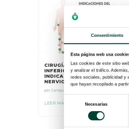
Consentimiento
Esta página web usa cookie
Las cookies de este sitio we
CIRUGÍAS DEL MIEMBRO
y analizar el tráfico. Ademá
INFERIOR EN LAS QUE ESTÁ
INDICADO EL BLOQUEO DEL
redes sociales, publicidad y
NERVIO CIÁTICO.
que hayan recopilado a parti
por
Campus Vygon
|
26 Nov 2021
Selección
LEER MÁS
Necesarias
de
consentimiento