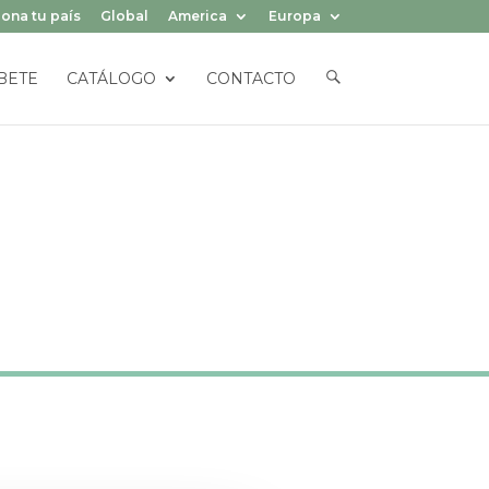
ona tu país
Global
America
Europa
E
BETE
CATÁLOGO
CONTACTO
L
E
M
E
N
T
O
D
E
L
M
E
N
Ú