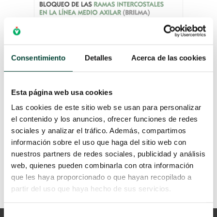
Consentimiento
Detalles
Acerca de las cookies
VENTAJAS BLOQUEO
Esta página web usa cookies
BRILMA
por
Campus Vygon
|
11 Ene 2022
Las cookies de este sitio web se usan para personalizar
el contenido y los anuncios, ofrecer funciones de redes
LEER MÁS
sociales y analizar el tráfico. Además, compartimos
información sobre el uso que haga del sitio web con
nuestros partners de redes sociales, publicidad y análisis
web, quienes pueden combinarla con otra información
que les haya proporcionado o que hayan recopilado a
partir del uso que haya hecho de sus servicios.
Selección