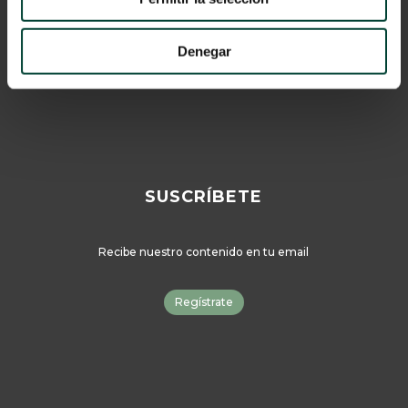
© 2024 Vygon España
Denegar
Catálogo
SUSCRÍBETE
Recibe nuestro contenido en tu email
Regístrate