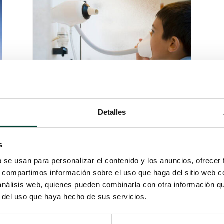
Detalles
EL USO DE LA
AEROSOLTERAPIA EN
ENFERMEDADES CON
RIESGO DE CONTAGIO POR
s
AEROSOLES
b se usan para personalizar el contenido y los anuncios, ofrecer
por
José Manuel Carratalá
|
8 Ene 2021
s, compartimos información sobre el uso que haga del sitio web 
El doctor José Manuel Carratalá
 análisis web, quienes pueden combinarla con otra información q
Perales, médico adjunto de la Unidad
r del uso que haya hecho de sus servicios.
de Corta Estancia y de Urgencias en el
Hospital General de Alicante, nos trae