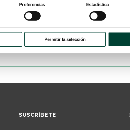
hoy una formación sobre un tema
Preferencias
Estadística
controvertido: ¿se debe utilizar
aerosolterapia en enfermedades con
riesgo de contagio...
LEER MÁS
Permitir la selección
SUSCRÍBETE