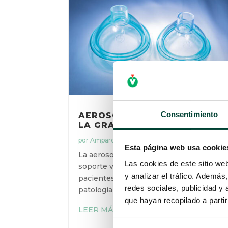
Consentimiento
AEROSOLTERAPIA EN VNI:
LA GRAN DESCONOCIDA
por
Amparo Pérez Solaz
|
16 Ago 2023
Esta página web usa cookie
La aerosolterapia es necesaria junto al
Las cookies de este sitio we
soporte ventilatorio para muchos
y analizar el tráfico. Ademá
pacientes hospitalizados con
redes sociales, publicidad y
patología respiratoria aguda o crónica.
que hayan recopilado a parti
LEER MÁS
Selección