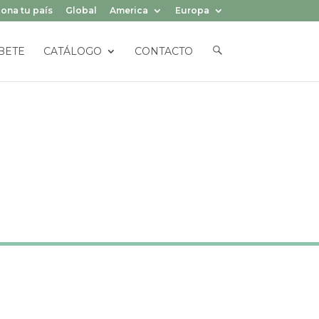
ona tu país
Global
America
Europa
E
BETE
CATÁLOGO
CONTACTO
L
E
M
E
N
T
O
D
E
L
M
E
N
Ú