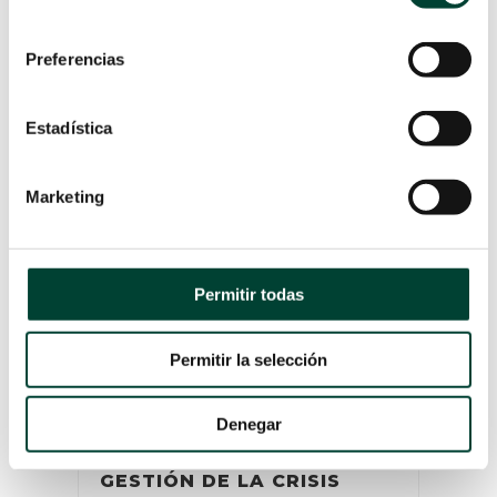
consentimiento
LEER MÁS
Preferencias
Estadística
Marketing
Permitir todas
Permitir la selección
GUÍA PRÁCTICA PARA EL
ABORDAJE DE UNA
Denegar
ESTENOSIS VASCULAR: DE
LA EVALUACIÓN A LA
GESTIÓN DE LA CRISIS