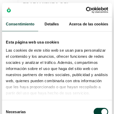
TRATAMIENTO DEL
ANEURISMA: QUIRÚRGICO O
ENDOVASCULAR.
COMPARATIVA E
INDICACIONES
Consentimiento
Detalles
Acerca de las cookies
por
Verónica Gil Díez
|
22 Ene 2026
El aneurisma aórtico, en especial el
abdominal (AAA) y el torácico,
Esta página web usa cookies
representa una patología con riesgo
Las cookies de este sitio web se usan para personalizar
potencial de ruptura, lo que implica
el contenido y los anuncios, ofrecer funciones de redes
elevada morbi‑mortalidad. El
sociales y analizar el tráfico. Además, compartimos
tratamiento de un aneurisma
información sobre el uso que haga del sitio web con
vascular se centra en prevenir su
nuestros partners de redes sociales, publicidad y análisis
ruptura y depende de su ubicación,
web, quienes pueden combinarla con otra información
tamaño y salud general del paciente.
que les haya proporcionado o que hayan recopilado a
La elección entre técnicas abiertas o
partir del uso que haya hecho de sus servicios.
endovasculares se decide de forma
individualizada, considerando
tamaño, ubicación y la salud general
Selección
Necesarias
del paciente.
de