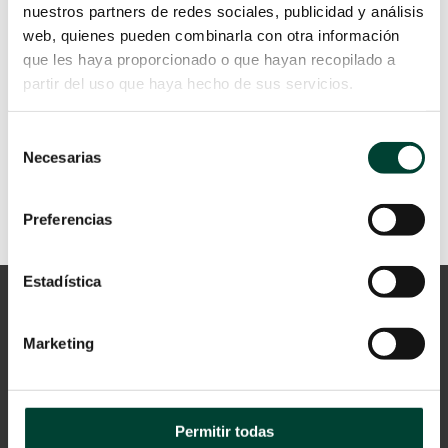
1920, con los primeros fármacos,
nuestros partners de redes sociales, publicidad y análisis
contrastan con las consecuencias
web, quienes pueden combinarla con otra información
negativas que está provocando...
que les haya proporcionado o que hayan recopilado a
partir del uso que haya hecho de sus servicios.
LEER MÁS
Selección
Necesarias
de
consentimiento
Preferencias
Estadística
Marketing
Permitir todas