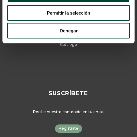
Aviso Legal
Política de privacidad
Permitir la selección
Cookies
Denegar
© 2024 Vygon España
Catálogo
SUSCRÍBETE
Recibe nuestro contenido en tu email
Regístrate