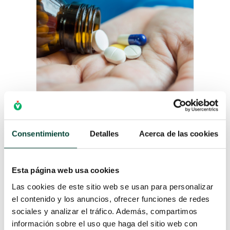
EL IMPACTO DEL
SOBREUSO DE LOS
Consentimiento
Detalles
Acerca de las cookies
ANTIBIÓTICOS: CAUSAS Y
MEDIDAS PREVENTIVAS
por
Marie Pineau
|
19 Sep 2023
Esta página web usa cookies
La antibioterapia es hoy en día uno
Las cookies de este sitio web se usan para personalizar
de los tratamientos más utilizado en
el contenido y los anuncios, ofrecer funciones de redes
el mundo del acceso vascular. Los
sociales y analizar el tráfico. Además, compartimos
resultados espectaculares de sus
información sobre el uso que haga del sitio web con
inicios con Fleming en los años