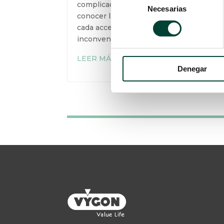
complicaciones, es importante
Necesarias
de
conocer la anatomía específica de
consentimiento
cada acceso, así como las ventajas e
inconvenientes de cada uno de ellos.
LEER MÁS
Denegar