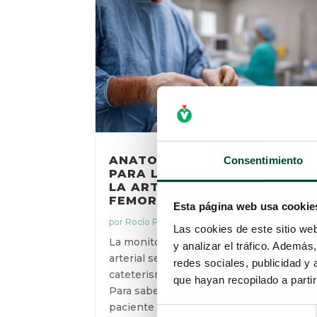
ANATOMÍA RELEVANTE
Consentimiento
PARA LA CANALIZACIÓN DE
LA ARTERIA RADIAL Y
FEMORAL
Esta página web usa cookie
por
Rocío Peco
|
26 Ene 2022
Las cookies de este sitio we
La monitorización de la presión
y analizar el tráfico. Ademá
arterial se puede realizar mediante el
redes sociales, publicidad y
cateterismo de diferentes arterias.
que hayan recopilado a parti
Para saber cuál seleccionar en cada
paciente y evitar posibles
Selección