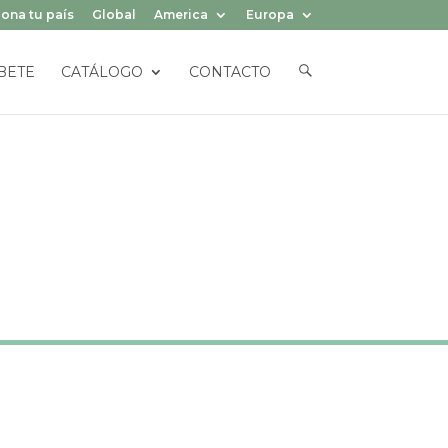
ona tu país
Global
America
Europa
E
BETE
CATÁLOGO
CONTACTO
L
E
M
E
N
T
O
D
E
L
M
E
N
Ú