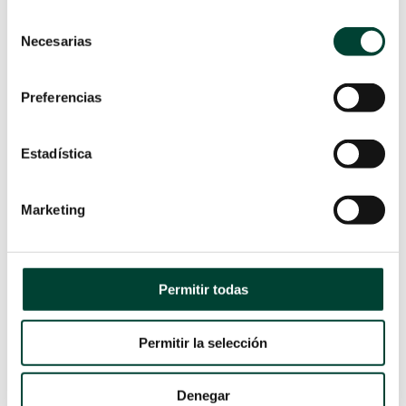
PARA LA CANALIZACIÓN
Selección
DE LA ARTERIA RADIAL Y
Necesarias
FEMORAL
de
por
Rocío Peco
|
26 Ene 2022
consentimiento
La monitorización de la presión
Preferencias
arterial se puede realizar mediante
el cateterismo de diferentes arterias.
Para saber cuál seleccionar en cada
Estadística
paciente y evitar posibles
complicaciones, es importante
Marketing
conocer la anatomía específica de
cada acceso, así como las ventajas e
inconvenientes de cada uno de ellos.
LEER MÁS
Permitir todas
Permitir la selección
Denegar