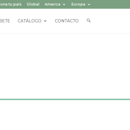
ona tu país
Global
America
Europa
E
BETE
CATÁLOGO
CONTACTO
L
E
M
E
N
T
O
D
E
L
M
E
N
Ú