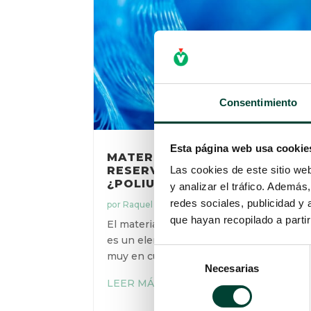
Consentimiento
Esta página web usa cookie
MATERIAL DE LOS
RESERVORIOS:
Las cookies de este sitio we
¿POLIURETANO O
y analizar el tráfico. Ademá
SILICONA?
redes sociales, publicidad y
por
Raquel Polo Villafaina
|
19 Dic 2019
que hayan recopilado a parti
El material de los catéteres centrales
es un elemento que debemos tener
Selección
muy en cuenta a la hora de...
Necesarias
de
consentimiento
LEER MÁS