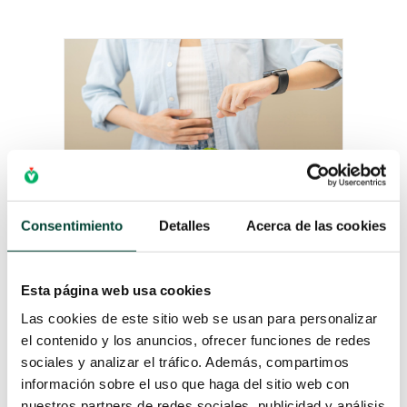
Consentimiento
Detalles
Acerca de las cookies
AYUNO INTERMITENTE: EL
RIESGO OCULTO PARA EL
CORAZÓN
por
Verónica Gil Díez
|
29 Abr 2026
Esta página web usa cookies
Cómo identificar cuándo el
Las cookies de este sitio web se usan para personalizar
ayuno supone una amenaza para la
el contenido y los anuncios, ofrecer funciones de redes
salud cardiovascular. Una visión
sociales y analizar el tráfico. Además, compartimos
crítica para profesionales sanitarios
información sobre el uso que haga del sitio web con
El ayuno intermitente (AI) se ha
nuestros partners de redes sociales, publicidad y análisis