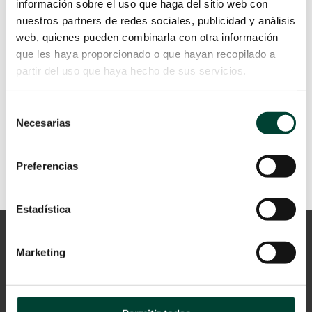
desde su descubrimiento hasta su
información sobre el uso que haga del sitio web con
aplicación clínica en pacientes con
nuestros partners de redes sociales, publicidad y análisis
enfermedades pulmonares crónicas
web, quienes pueden combinarla con otra información
representa un viaje largo y lleno de
que les haya proporcionado o que hayan recopilado a
historias.
partir del uso que haya hecho de sus servicios.
LEER MÁS
Selección
Necesarias
de
consentimiento
Preferencias
Estadística
Marketing