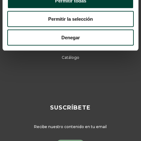
Permitir todas
Aviso Legal
Permitir la selección
Política de privacidad
Cookies
Denegar
© 2024 Vygon España
Catálogo
SUSCRÍBETE
Recibe nuestro contenido en tu email