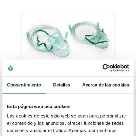
LA EVOLUCIÓN DE LA
Consentimiento
Detalles
Acerca de las cookies
OXIGENOTERAPIA
por
Melisa Molero
|
23 Mar 2022
La oxigenoterapia es un importante
Esta página web usa cookies
recurso terapéutico utilizado en
pacientes con hipoxemia, tanto en
Las cookies de este sitio web se usan para personalizar
el ámbito hospitalario como
el contenido y los anuncios, ofrecer funciones de redes
ambulatorio. La historia del oxígeno
sociales y analizar el tráfico. Además, compartimos