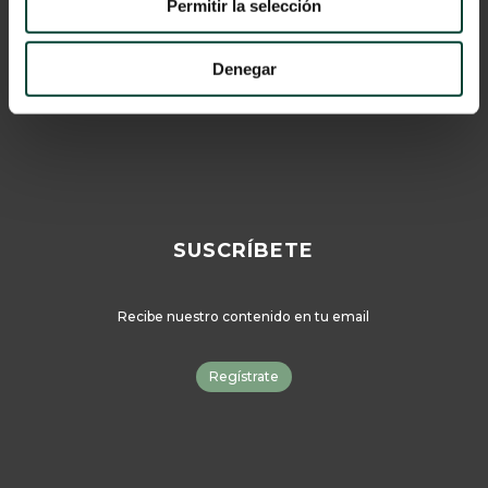
Cookies
Permitir la selección
© 2024 Vygon España
Denegar
Catálogo
SUSCRÍBETE
Recibe nuestro contenido en tu email
Regístrate