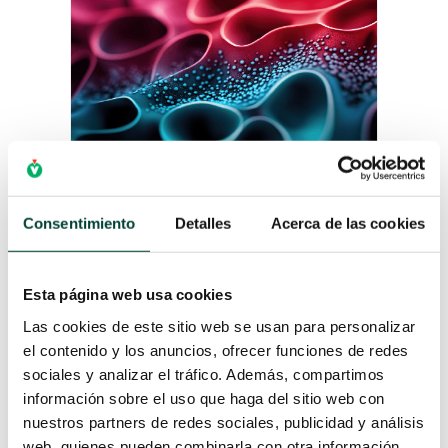
CUANDO LA PRESIÓN NO
BASTA: POR QUÉ LA
Consentimiento
Detalles
Acerca de las cookies
MACROCIRCULACIÓN NO ES
SUFICIENTE
por
Adrian Wong
|
23 Abr 2025
Cuando estamos ante un paciente
Esta página web usa cookies
crítico y nuestras variables se
Las cookies de este sitio web se usan para personalizar
encuentran en rango, pero no
el contenido y los anuncios, ofrecer funciones de redes
mejora… puede que la perfusión
sociales y analizar el tráfico. Además, compartimos
tisular siga comprometida. Descubre
información sobre el uso que haga del sitio web con
la importancia de la microcirculación
nuestros partners de redes sociales, publicidad y análisis
en el manejo hemodinámico.
web, quienes pueden combinarla con otra información