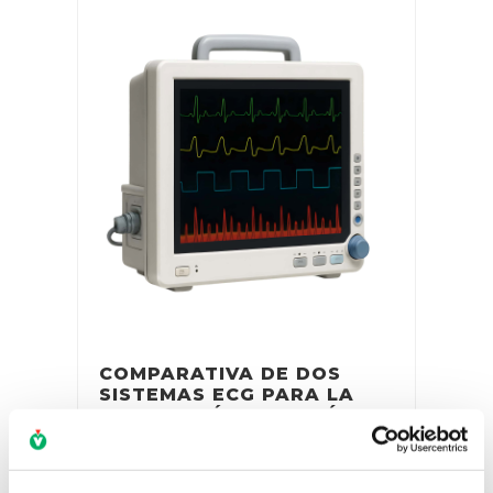
COMPARATIVA DE DOS
SISTEMAS ECG PARA LA
COLOCACIÓN DE CATÉTER
PICC: PILOT TLS Y
SHERLOCK 3CG
por
Marie Pineau
|
27 Mar 2019