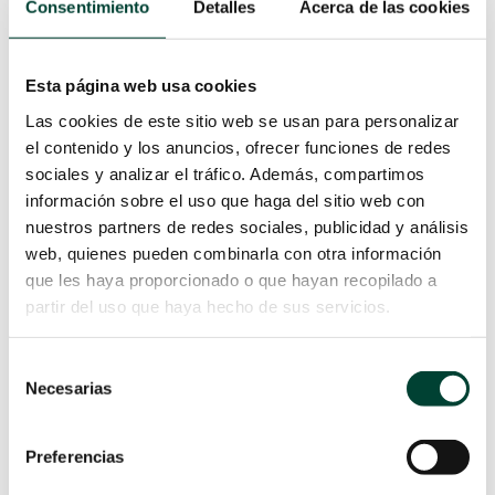
Consentimiento
Detalles
Acerca de las cookies
Pilot TLS y Sherlock 3CG son dos
monitores diseñados
específicamente para utilizar la
Esta página web usa cookies
técnica del electrocardiograma
intracavitario (ECG-IC) para la
Las cookies de este sitio web se usan para personalizar
colocación de catéteres PICC.
el contenido y los anuncios, ofrecer funciones de redes
sociales y analizar el tráfico. Además, compartimos
La técnica del ECG-IC, a la cual
información sobre el uso que haga del sitio web con
responden ambos dispositivos, es
nuestros partners de redes sociales, publicidad y análisis
reconocida unánimemente como un
web, quienes pueden combinarla con otra información
método seguro, preciso y económico
que les haya proporcionado o que hayan recopilado a
para comprobar la localización de la
partir del uso que haya hecho de sus servicios.
punta de los catéteres centrales y
ofrece una mejor relación
coste/eficacia frente a la placa, la
Selección
Necesarias
fluoroscopia y la ecocardiografía.
de
En este post vamos a comparar las
consentimiento
características de cada sistema y ver
Preferencias
los estudios recientes publicados
que hablan de este tema.