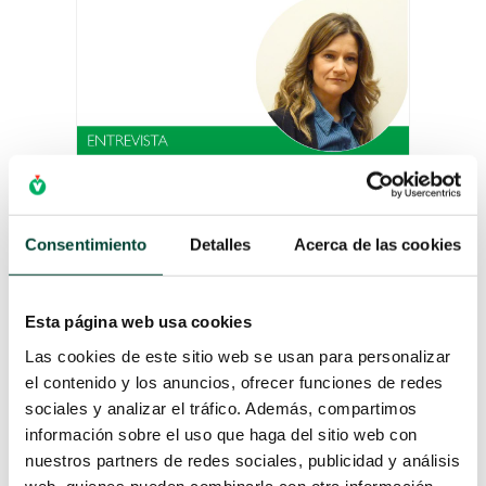
LACTANCIA MATERNA, UN
RECURSO SOSTENIBLE
PARA EL PLANETA
Consentimiento
Detalles
Acerca de las cookies
por
Paula Navarro
|
7 Ago 2020
Bajo la consigna “Apoyar la lactancia
materna para un planeta más sano”
Esta página web usa cookies
nos sumamos a la iniciativa, que
Las cookies de este sitio web se usan para personalizar
cumple 25 años, de la Semana
el contenido y los anuncios, ofrecer funciones de redes
Mundial de la Lactancia materna.
sociales y analizar el tráfico. Además, compartimos
Una acción social preocupada por la
información sobre el uso que haga del sitio web con
protección, promoción y defensa de
nuestros partners de redes sociales, publicidad y análisis
la lactancia materna cuyo...
web, quienes pueden combinarla con otra información