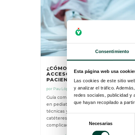
Consentimiento
¿CÓMO DOMINAR EL
Esta página web usa cookie
ACCESO VASCULAR EN EL
PACIENTE PEDIÁTRICO?
Las cookies de este sitio we
y analizar el tráfico. Ademá
por
Pau López Guardiola
|
21 Dic 2025
redes sociales, publicidad y
Guía completa sobre acceso vascular
que hayan recopilado a parti
en pediatría: algoritmos, ecografía,
técnicas y mantenimiento de
Selección
catéteres para un manejo eficaz y sin
Necesarias
de
complicaciones.
consentimiento