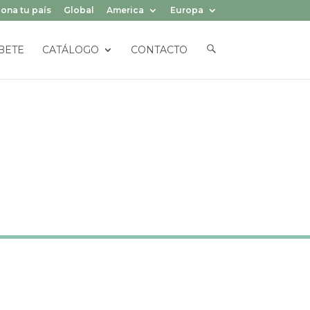
ona tu país
Global
America
Europa
E
BETE
CATÁLOGO
CONTACTO
L
E
M
E
N
T
O
D
E
L
M
E
N
Ú