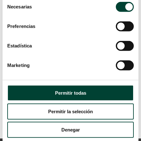
Selección
por
Raquel Barquín
|
24 Sep 2020
Necesarias
de
Al nacer el neonato debe realizar
consentimiento
una importante tarea de adaptación
Preferencias
al entorno extrauterino. En
ocasiones, la transición se torna
compleja. El nacimiento prematuro,
Estadística
problemas congénitos o las
complicaciones durante el trabajo de
Marketing
parto pueden convertir la
adaptación...
LEER MÁS
Permitir todas
Permitir la selección
Denegar