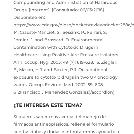
Compounding and Administration of Hazardous
Drugs. [Internet]. [Consultado: 06/03/2018].
Disponible en:
https://www.cdc.gov/niosh/docket/review/docket288a/d
14. Crauste-Manciet, S., Sessink, P., Ferrari, S,
Jomier, J. and Brossard, D. Environmental
Contamination with Cytotoxic Drugs in
Healthcare Using Positive Aire Pressure Isolators.
Ann. occup. Hyg. 2005; 49 (7): 619-628. 15. Ziegler,
E., Mason, H.J. and Baxter, P.J. Occupational
exposure to cytotoxic drugs in two UK oncology
wards. Occup. Environ. Med. 2002; 59: 608-
612Francisco J Menéndez González[/accordion]
¿TE INTERESA ESTE TEMA?
Si quieres saber más acerca del manejo de
fármacos antineoplásicos, rellena el formulario
con tus datos y dudas e intentaremos ayudarte a