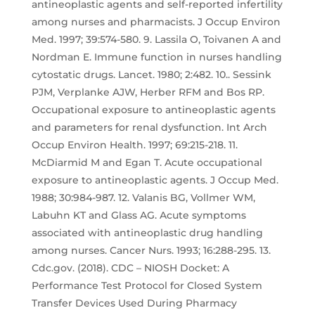
antineoplastic agents and self-reported infertility
among nurses and pharmacists. J Occup Environ
Med. 1997; 39:574-580. 9. Lassila O, Toivanen A and
Nordman E. Immune function in nurses handling
cytostatic drugs. Lancet. 1980; 2:482. 10.. Sessink
PJM, Verplanke AJW, Herber RFM and Bos RP.
Occupational exposure to antineoplastic agents
and parameters for renal dysfunction. Int Arch
Occup Environ Health. 1997; 69:215-218. 11.
McDiarmid M and Egan T. Acute occupational
exposure to antineoplastic agents. J Occup Med.
1988; 30:984-987. 12. Valanis BG, Vollmer WM,
Labuhn KT and Glass AG. Acute symptoms
associated with antineoplastic drug handling
among nurses. Cancer Nurs. 1993; 16:288-295. 13.
Cdc.gov. (2018). CDC – NIOSH Docket: A
Performance Test Protocol for Closed System
Transfer Devices Used During Pharmacy