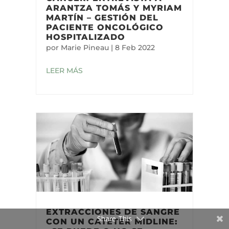
ARANTZA TOMÁS Y MYRIAM
MARTÍN – GESTIÓN DEL
PACIENTE ONCOLÓGICO
HOSPITALIZADO
por
Marie Pineau
|
8 Feb 2022
LEER MÁS
EXTRACCIONES DE SANGRE
Share This
CON UN CATÉTER MIDLINE: