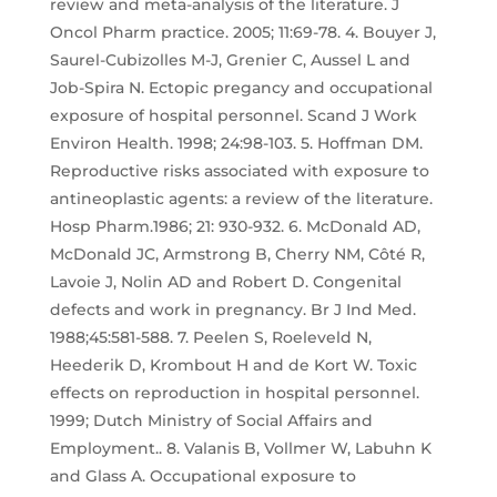
review and meta-analysis of the literature. J
Oncol Pharm practice. 2005; 11:69-78. 4. Bouyer J,
Saurel-Cubizolles M-J, Grenier C, Aussel L and
Job-Spira N. Ectopic pregancy and occupational
exposure of hospital personnel. Scand J Work
Environ Health. 1998; 24:98-103. 5. Hoffman DM.
Reproductive risks associated with exposure to
antineoplastic agents: a review of the literature.
Hosp Pharm.1986; 21: 930-932. 6. McDonald AD,
McDonald JC, Armstrong B, Cherry NM, Côté R,
Lavoie J, Nolin AD and Robert D. Congenital
defects and work in pregnancy. Br J Ind Med.
1988;45:581-588. 7. Peelen S, Roeleveld N,
Heederik D, Krombout H and de Kort W. Toxic
effects on reproduction in hospital personnel.
1999; Dutch Ministry of Social Affairs and
Employment.. 8. Valanis B, Vollmer W, Labuhn K
and Glass A. Occupational exposure to