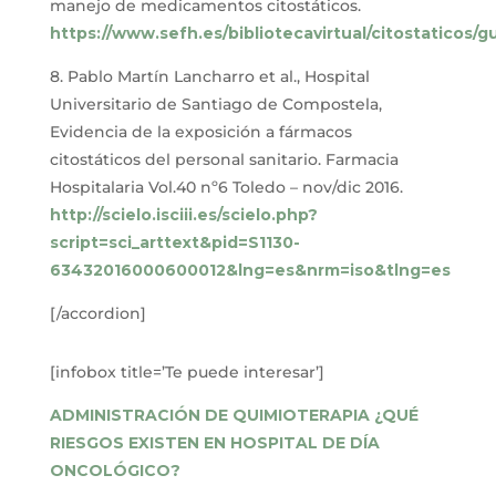
manejo de medicamentos citostáticos.
https://www.sefh.es/bibliotecavirtual/citostaticos/
8. Pablo Martín Lancharro et al., Hospital
Universitario de Santiago de Compostela,
Evidencia de la exposición a fármacos
citostáticos del personal sanitario. Farmacia
Hospitalaria Vol.40 nº6 Toledo – nov/dic 2016.
http://scielo.isciii.es/scielo.php?
script=sci_arttext&pid=S1130-
63432016000600012&lng=es&nrm=iso&tlng=es
[/accordion]
[infobox title=’Te puede interesar’]
ADMINISTRACIÓN DE QUIMIOTERAPIA ¿QUÉ
RIESGOS EXISTEN EN HOSPITAL DE DÍA
ONCOLÓGICO?