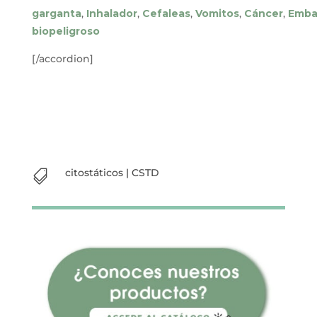
garganta
,
Inhalador
,
Cefaleas
,
Vomitos
,
Cáncer
,
Emba
biopeligroso
[/accordion]
citostáticos
|
CSTD
