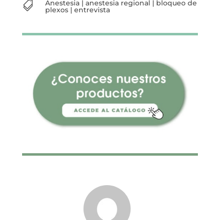
Anestesia
|
anestesia regional
|
bloqueo de

plexos
|
entrevista