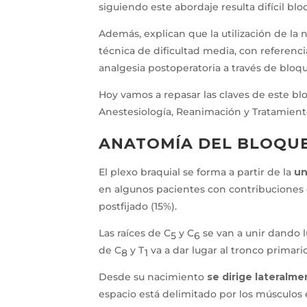
siguiendo este abordaje resulta difícil bloq
Además, explican que la utilización de la 
técnica de dificultad media, con referenci
analgesia postoperatoria a través de bloq
Hoy vamos a repasar las claves de este b
Anestesiología, Reanimación y Tratamient
ANATOMÍA DEL BLOQUE
El plexo braquial se forma a partir de la
un
en algunos pacientes con contribuciones
postfijado (15%).
Las raíces de C
y C
se van a unir dando l
5
6
de C
y T
va a dar lugar al tronco primario
8
1
Desde su nacimiento
se dirige lateralm
espacio está delimitado por los músculos 