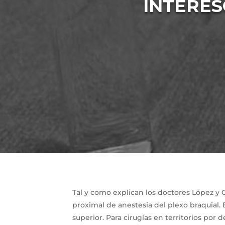
INTERES
Tal y como explican los doctores López y 
proximal de anestesia del plexo braquial.
superior. Para cirugías en territorios por 