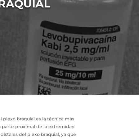
BRAQUIAL
el plexo braquial es la técnica más
la parte proximal de la extremidad
 dístales del plexo braquial, ya que