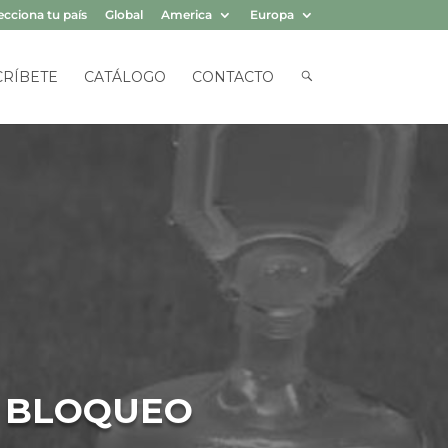
ecciona tu país
Global
America
Europa
B
CRÍBETE
CATÁLOGO
CONTACTO
U
S
Q
U
E
D
A
N BLOQUEO