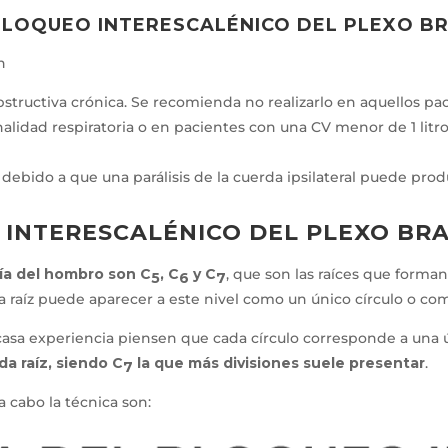
BLOQUEO INTERESCALÉNICO DEL PLEXO B
n
ructiva crónica. Se recomienda no realizarlo en aquellos pa
nalidad respiratoria o en pacientes con una CV menor de 1 litro
l, debido a que una parálisis de la cuerda ipsilateral puede prod
 INTERESCALÉNICO DEL PLEXO BR
gía del hombro son
C
, C
y C
, que son las raíces que form
5
6
7
a raíz puede aparecer a este nivel como un único círculo o com
asa experiencia piensen que cada círculo corresponde a una ú
a raíz, siendo C
la que más divisiones suele presentar
.
7
 cabo la técnica son: