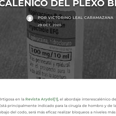
CALÉNICO DEL PLEXO 
POR
VICTORINO LEAL CARAMAZANA
29 OCT, 2020
Ortigosa en la
Revista Arydol
[1]
, el abordaje interescalénico d
 Está principalmente indicado para la cirugía de hombro y de 
debajo del codo, será más eficaz realizar bloqueos a niveles más