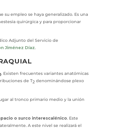
 que su empleo se haya generalizado. Es una
nestesia quirúrgica y para proporcionar
dico Adjunto del Servicio de
ión Jiménez Díaz
.
RAQUIAL
. Existen frecuentes variantes anatómicas
1
ribuciones de T
denominándose plexo
2
lugar al tronco primario medio y la unión
spacio o surco interescalénico
. Este
eralmente. A este nivel se realizará el