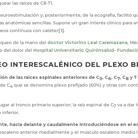
uear las raíces de C8-T1.
neuroestimulación y, posteriormente, de la ecografía, facilitó
as anatómicas sencillas. Supone un gran interés clínico para a
ueos continuos con catéter
[1]
.
loqueo de la mano del
doctor Victorino Leal Caramazana
, Mé
o del dolor del
Hospital Universitario Quirónsalud- Fundac
O INTERESCALÉNICO DEL PLEXO B
ión de las raíces espinales anteriores de C
, C
, C
, C
y T
5
6
7
8
 de C
que se denomina plexo prefijado (60%) y otras con cont
4
ugar al tronco primario superior; la raíz espinal de C
va a dar 
7
 inferior.
ente, hacia delante y caudalmente introduciéndose en el e
escaleno anterior medialmente y el músculo escaleno medio lat