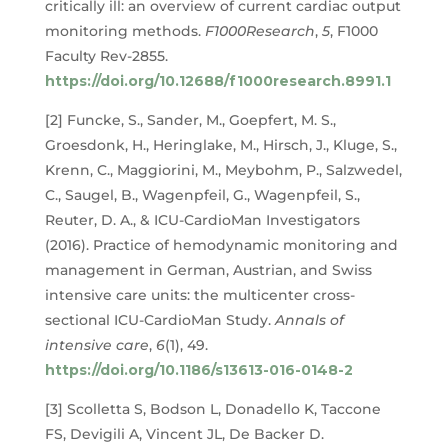
critically ill: an overview of current cardiac output
monitoring methods.
F1000Research
,
5
, F1000
Faculty Rev-2855.
https://doi.org/10.12688/f1000research.8991.1
[2] Funcke, S., Sander, M., Goepfert, M. S.,
Groesdonk, H., Heringlake, M., Hirsch, J., Kluge, S.,
Krenn, C., Maggiorini, M., Meybohm, P., Salzwedel,
C., Saugel, B., Wagenpfeil, G., Wagenpfeil, S.,
Reuter, D. A., & ICU-CardioMan Investigators
(2016). Practice of hemodynamic monitoring and
management in German, Austrian, and Swiss
intensive care units: the multicenter cross-
sectional ICU-CardioMan Study.
Annals of
intensive care
,
6
(1), 49.
https://doi.org/10.1186/s13613-016-0148-2
[3] Scolletta S, Bodson L, Donadello K, Taccone
FS, Devigili A, Vincent JL, De Backer D.