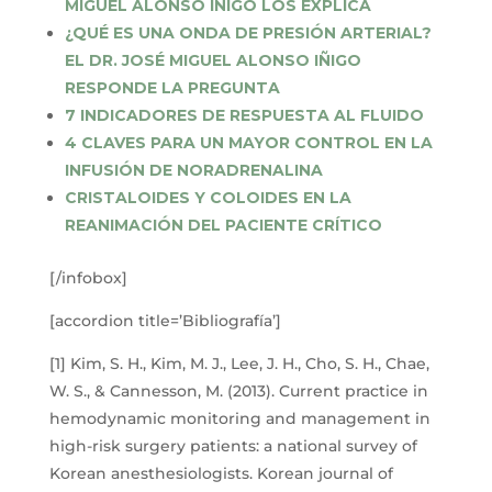
MIGUEL ALONSO IÑIGO LOS EXPLICA
¿QUÉ ES UNA ONDA DE PRESIÓN ARTERIAL?
EL DR. JOSÉ MIGUEL ALONSO IÑIGO
RESPONDE LA PREGUNTA
7 INDICADORES DE RESPUESTA AL FLUIDO
4 CLAVES PARA UN MAYOR CONTROL EN LA
INFUSIÓN DE NORADRENALINA
CRISTALOIDES Y COLOIDES EN LA
REANIMACIÓN DEL PACIENTE CRÍTICO
[/infobox]
[accordion title=’Bibliografía’]
[1] Kim, S. H., Kim, M. J., Lee, J. H., Cho, S. H., Chae,
W. S., & Cannesson, M. (2013). Current practice in
hemodynamic monitoring and management in
high-risk surgery patients: a national survey of
Korean anesthesiologists. Korean journal of