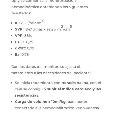
Up y se comienza la monitorización
hemodinámica obteniendo los siguientes
resultados:
2
IC:
2’5 L/min/m
.
2
5
SVRI:
847 dinas x seg x m
/cm
VPP:
38%
CCE:
-0,25
dP/dt:
0,79
Ea:
0,78
Con los datos del monitor, se ajusta el
tratamiento a las necesidades del paciente:
Se inicia tratamiento con
noradrenalina
, con el
cual se consiguió
subir el índice cardiaco y las
resistencias
.
Carga de volumen 10ml/kg.
para poder
conectarlo a la hemodiafiltración veno-venosa