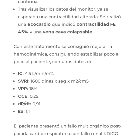
continua.
Tras visualizar los datos del monitor, ya se
esperaba una contractilidad alterada. Se realizó
una
ecocardio
que indicó
contractilidad FE
45%
, y una
vena cava colapsable
.
Con este tratamiento se consiguió mejorar la
hemodinámica, consiguiendo estabilizar poco a
poco al paciente, con unos datos de:
IC:
4’5 L/min/m2.
SVRI:
1600 dinas x seg x m2/cm5
VPP:
18%
CCE:
0,25
dP/dt:
0,91
Ea:
1,1
El paciente presentó un fallo multiorgánico post-
parada cardiorrespiratoria con fallo renal KDIGO