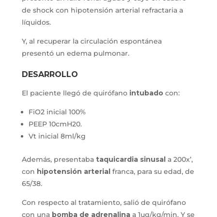
de shock con hipotensión arterial refractaria a
líquidos.
Y, al recuperar la circulación espontánea
presentó un edema pulmonar.
DESARROLLO
El paciente llegó de quirófano
intubado
con:
FiO2 inicial 100%
PEEP 10cmH20.
Vt inicial 8ml/kg
Además, presentaba
taquicardia sinusal
a 200x’,
con
hipotensión arterial
franca, para su edad, de
65/38.
Con respecto al tratamiento, salió de quirófano
con una
bomba de adrenalina
a 1ug/kg/min. Y se