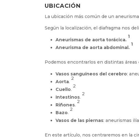
UBICACIÓN
La ubicación más común de un aneurisma
Según la localización, el diafragma nos deli
1
Aneurismas de aorta torácica.
1
Aneurisma de aorta abdominal.
Podemos encontrarlos en distintas áreas 
Vasos sanguíneos del cerebro
: ane
2
Aorta
.
2
Cuello
.
2
Intestinos
.
2
Riñones
.
2
Bazo
.
Vasos de las piernas
: aneurismas ilí
En este artículo, nos centraremos en la ci