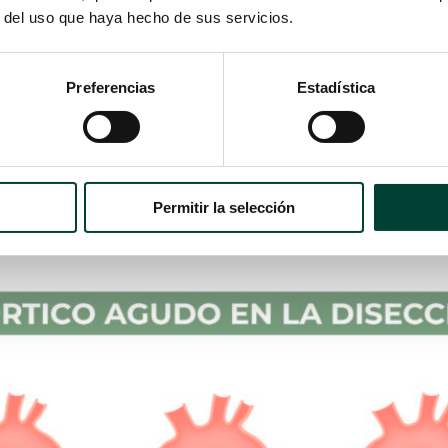
r del uso que haya hecho de sus servicios.
as características:
Preferencias
Estadística
urisma fusiforme sobresale o se hincha alrededor de todos lo
1,2
en uno de los lados de vaso sanguíneo.
Permitir la selección