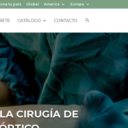
ona tu país
Global
America
Europa
E
BETE
CATÁLOGO
CONTACTO
L
E
M
E
N
T
O
D
E
L
M
E
N
Ú
LA CIRUGÍA DE
ÓRTICO