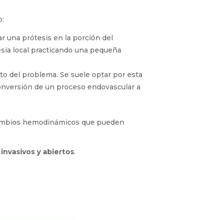
o:
ar una prótesis en la porción del
esia local practicando una pequeña
ento del problema. Se suele optar por esta
onversión de un proceso endovascular a
cambios hemodinámicos que pueden
nvasivos y abiertos
.