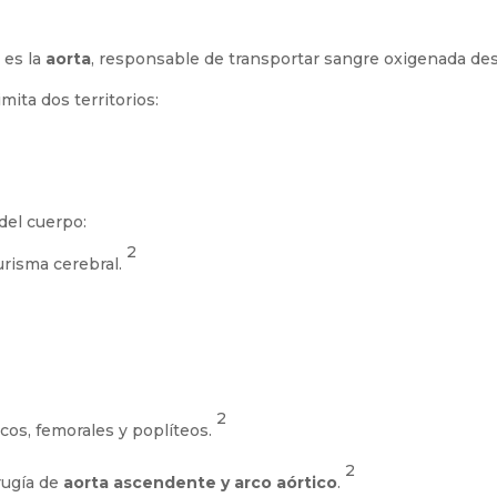
 es la
aorta
, responsable de transportar sangre oxigenada des
mita dos territorios:
del cuerpo:
2
urisma cerebral.
2
acos, femorales y poplíteos.
2
rugía de
aorta ascendente y arco aórtico
.