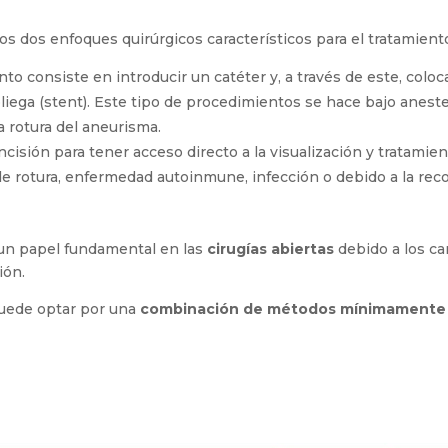
os dos enfoques quirúrgicos característicos para el tratamient
nto consiste en introducir un catéter y, a través de este, coloc
pliega (stent). Este tipo de procedimientos se hace bajo anest
a rotura del aneurisma.
 incisión para tener acceso directo a la visualización y tratami
e rotura, enfermedad autoinmune, infección o debido a la rec
un papel fundamental en las
cirugías abiertas
debido a los 
ión.
puede optar por una
combinación de métodos mínimamente i