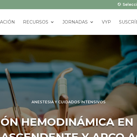
Selecci
ACIÓN
RECURSOS
JORNADAS
VYP
SUSCRÍ
ANESTESIA Y CUIDADOS INTENSIVOS
ÓN HEMODINÁMICA EN 
 ASCENDENTE Y ARCO A