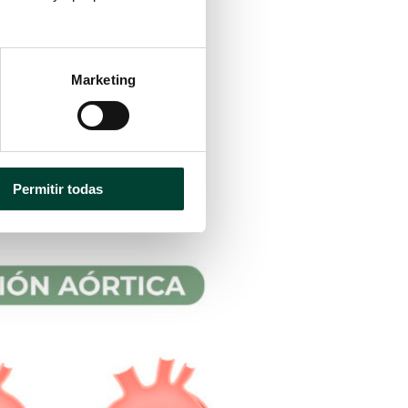
Marketing
1,2
s lados del vaso sanguíneo.
Permitir todas