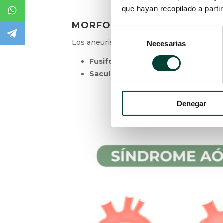
que hayan recopilado a parti
MORFOLOGÍA
Selección
Los aneurismas pueden presentar dos form
Necesarias
de
consentimiento
Fusiforme:
por norma general, el ane
Sacular:
sobresale o se hincha solo 
Denegar