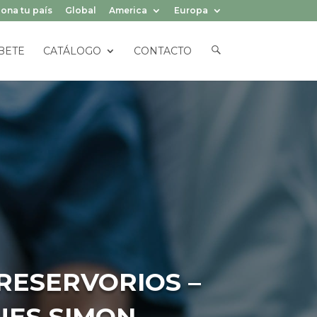
ona tu país
Global
America
Europa
E
BETE
CATÁLOGO
CONTACTO
L
E
M
E
N
T
O
D
E
L
M
E
N
Ú
RESERVORIOS –
UES SIMON