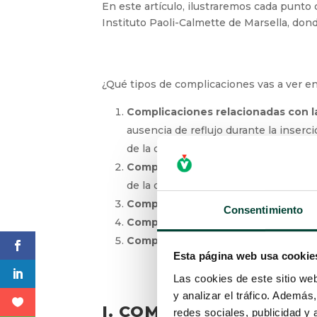
En este artículo, ilustraremos cada punto 
Instituto Paoli-Calmette de Marsella, do
¿Qué tipos de complicaciones vas a ver e
Complicaciones relacionadas con la
X
conexión, ausencia de reflujo durante
del brazo o de la cabeza
Complicaciones relacionadas con l
de la cámara
Complicaciones relacionadas con l
Consentimiento
Complicaciones relacionadas con la
Complicaciones inevitables
: retira
Esta página web usa cookie
Las cookies de este sitio we
y analizar el tráfico. Ademá
I. COMPLICACIONES R
redes sociales, publicidad y