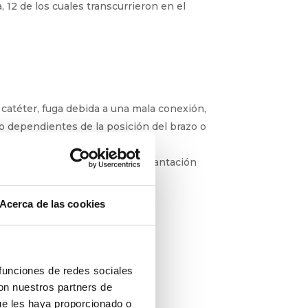
 12 de los cuales transcurrieron en el
l catéter, fuga debida a una mala
ión y reflujo dependientes de la posición
osible, erosión de la piel o explantación
Acerca de las cookies
 funciones de redes sociales
con nuestros partners de
 DEL CATÉTER
ue les haya proporcionado o