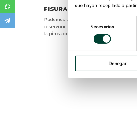
que hayan recopilado a parti
FISURACIÓN O ROTURA
Podemos observar un
fenómeno de fisu
Selección
reservorio. La mayoría de las veces se deb
Necesarias
de
en la
pinza costoclavicular
y
sin técnica
consentimiento
Denegar