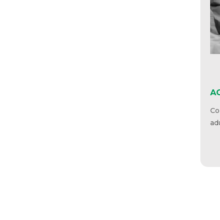
AC
Con
par