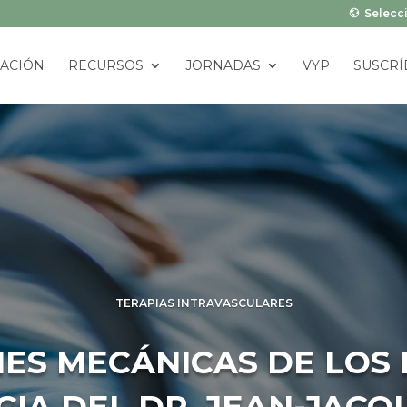
Selecci
ACIÓN
RECURSOS
JORNADAS
VYP
SUSCRÍ
TERAPIAS INTRAVASCULARES
ES MECÁNICAS DE LOS 
IA DEL DR. JEAN-JACQ