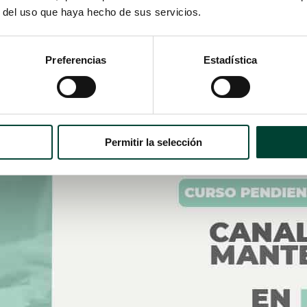
r del uso que haya hecho de sus servicios.
a
entes que presentan demandas de tratamientos intravenosos p
Preferencias
Estadística
n parenteral temprana y de larga duración, fármacos analgésico
 de características irritantes que precisan accesos venosos seg
Permitir la selección