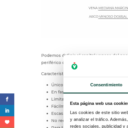
Podemos definir el capital venoso del pac
periférico como central, potencialmente ut
Características del capital venoso neonata
Único
Consentimiento
En fase de desarrollo
Limitado
Esta página web usa cookie
Fácilmente deteriorable
Las cookies de este sitio we
Escasa capacidad de recuperación
y analizar el tráfico. Ademá
No reemplazo
redes sociales, publicidad y
Para toda la vida