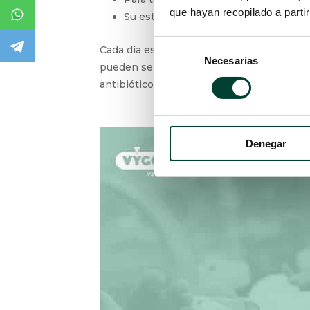
que hayan recopilado a parti
Su estado influye en la calidad de vid
Selección
Cada día es más habitual encontrar paci
Necesarias
de
pueden ser: la administración de nutrició
consentimiento
antibióticos, así como diferentes fármacos
Denegar