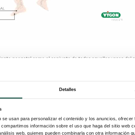
iente neonatal como el conjunto de todos aquellos vasos del s
ilizable con fines diagnósticos y/o terapéuticos.
l:
Detalles
s
b se usan para personalizar el contenido y los anuncios, ofrecer
s, compartimos información sobre el uso que haga del sitio web 
 análisis web, quienes pueden combinarla con otra información q