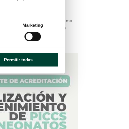
recoces y de mayor duración, como
Marketing
s, tratamientos cardiovasculares,
uros y de calidad (1).
Permitir todas