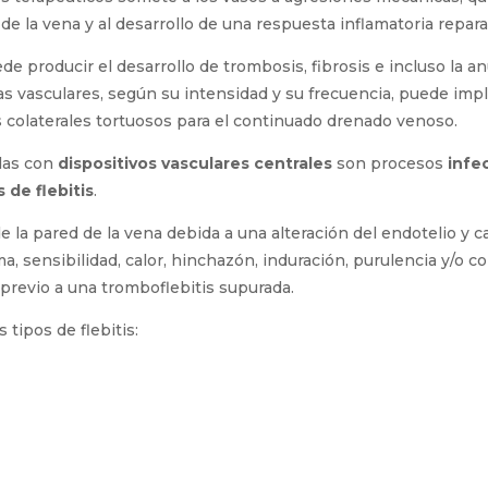
 de la vena y al desarrollo de una respuesta inflamatoria repara
e producir el desarrollo de trombosis, fibrosis e incluso la 
ras vasculares, según su intensidad y su frecuencia, puede imp
os colaterales tortuosos para el continuado drenado venoso.
adas con
dispositivos vasculares centrales
son procesos
infe
 de flebitis
.
e la pared de la vena debida a una alteración del endotelio y c
ma, sensibilidad, calor, hinchazón, indura­ción, purulencia y/o
 previo a una tromboflebitis supurada.
 tipos de flebitis: