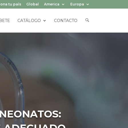
ona tu país
Global
America
Europa
E
BETE
CATÁLOGO
CONTACTO
L
E
M
E
N
T
O
D
E
L
M
E
N
Ú
 NEONATOS:
RE ADECUADO