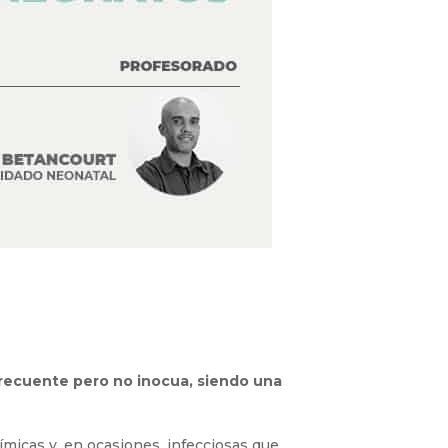
 frecuente pero no inocua, siendo una
micas y, en ocasiones, infecciosas que