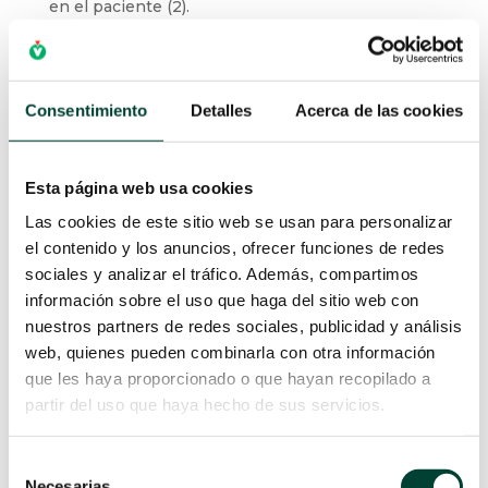
en el paciente (2).
CUANDO UTILIZAR UN
PICC DE DOBLE
LUZ
Consentimiento
Detalles
Acerca de las cookies
El catéter periférico de doble lumen es una
buena opción de acceso vascular central y
seguro para los neonatos, incluso, para
Esta página web usa cookies
aquellos con muy bajo peso al nacer (
4).
Las cookies de este sitio web se usan para personalizar
el contenido y los anuncios, ofrecer funciones de redes
La elección del catéter debe ser consensuada
sociales y analizar el tráfico. Además, compartimos
entre el equipo médico y la enfermería (1).
Es de
información sobre el uso que haga del sitio web con
extrema importancia que el enfermero
nuestros partners de redes sociales, publicidad y análisis
conozca los dispositivos disponibles, evalúe al
web, quienes pueden combinarla con otra información
paciente y considere la terapia farmacológica
que les haya proporcionado o que hayan recopilado a
prescrita, para que así, pueda escoger el tipo
partir del uso que haya hecho de sus servicios.
de PICC más apropiado siempre
contribuyendo a minimizar el sufrimiento del
Selección
neonato
(2,6).
Necesarias