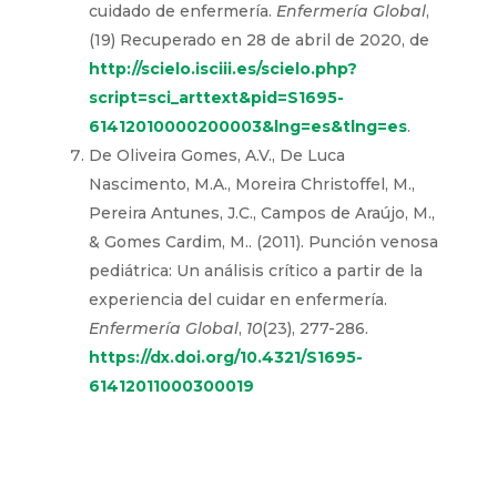
cuidado de enfermería.
Enfermería Global
,
(19) Recuperado en 28 de abril de 2020, de
http://scielo.isciii.es/scielo.php?
script=sci_arttext&pid=S1695-
61412010000200003&lng=es&tlng=es
.
De Oliveira Gomes, A.V., De Luca
Nascimento, M.A., Moreira Christoffel, M.,
Pereira Antunes, J.C., Campos de Araújo, M.,
& Gomes Cardim, M.. (2011). Punción venosa
pediátrica: Un análisis crítico a partir de la
experiencia del cuidar en enfermería.
Enfermería Global
,
10
(23), 277-286.
https://dx.doi.org/10.4321/S1695-
61412011000300019