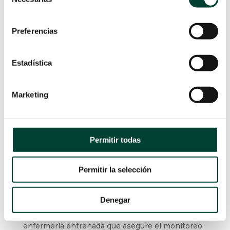
de
El neonato está sometido a múltiples
consentimiento
procedimientos dolorosos que causan estrés, es
Preferencias
obligación del profesional evitar todos aquellos
procedimientos que puedan aumentar su
Estadística
sufrimiento y que contribuyen a un desarrollo
anormal del recién nacido. Por ese motivo y tras
una evaluación cuidados de las indicaciones, no
Marketing
todos los pacientes neonatales tienen las
mismas necesidades y, por tanto, son
susceptibles de la inserción de este dispositivo,
Permitir todas
es recomendable el uso de un PICC de doble luz
cuando se
requiera de un acceso vascular
seguro para recibir simultáneamente nutrición
Permitir la selección
parenteral y otras terapias incompatibles a
largo plazo.
Denegar
Pero, para ello, es esencial la existencia de una
enfermería entrenada que asegure el monitoreo