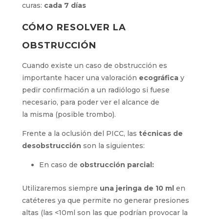
después
de cada uso. Cuando el DAV está
sin
usar,
la frecuencia de lavado + sellado es igual a
la de las curas:
cada 7 días
CÓMO RESOLVER LA
OBSTRUCCIÓN
Cu
ando existe un caso de obstrucción es
importante hacer una valoración
ecográfica
y
pedir confirmación a un
radiólogo
si fuese
necesario,
para poder ver el alcance de
la
misma
(posible trombo).
Frente a la oclusión del PICC
,
las
técnicas de
desobstrucción
son la siguiente
s
:
En caso de
obstrucción
parcial:
Utilizaremos
siempre
una jeringa de 10 ml
en