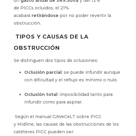
de
PICCs
ocluidos
,
el
21%
acabará
retirándose
por no poder revertir la
obstrucción
.
TIPOS
Y CAUSAS
DE LA
OBSTRUCCIÓN
Se distinguen dos tipos de oclusiones:
Oclusión p
arcial
: se
puede infundir aunque con dificultad y el
reflujo es mínimo
o nulo.
Oclusión
t
otal
:
imposibilidad
tanto para
infundir c
o
mo
para
aspirar
.
Según el manual
GAVeCeLT
sobre PICC
y Midline, l
as causas de las obstrucciones de
los catéteres
PICC
pueden ser: