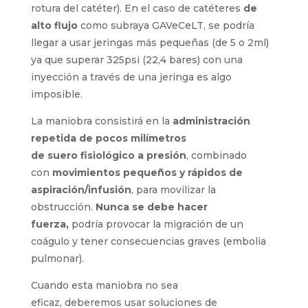
catéteres
ya que permite no generar presiones
altas (las <10ml son las que podrían provocar la
rotura del catéter)
. En el caso de catéteres
de
alto flujo
como subraya
GAVeCeLT
, se podría
llegar a usar
jeringas
más pequeñas (de 5 o 2ml)
ya que superar 325psi (22
,4
bares) con una
inyección a través de una jeringa es algo
imposible
.
La maniobra consistirá
en
la
administración
repetida de
pocos milímetros
de
suero
fisiológico
a presión
,
combinado
con
movimi
entos
pequeños y rápidos
de
aspiración/infusi
ón
, para movilizar
la
obstrucción.
Nunca se debe hacer
fuerza,
podría provocar la migración de un
co
á
gulo y tener consecuencias graves (embolia
pulmonar).