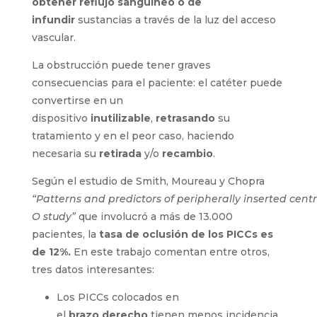
obtener
reflujo
sanguíneo o
de
infundir
su
stancias
a través de
la luz
del acceso
vascular
.
La obstrucción
puede tener graves
consecuencias para el paciente
: el catéter
puede convertirse en un
dispositivo
inutiliza
ble
,
retrasando
su
tratamiento
y
en el peor caso,
haciendo
necesaria su
retirada
y/
o
recambio
.
Según el estudio de Smith,
Moureau
y Chopra
“
Patterns
and
predictors
of
peripherally
inserted
centr
O
study
”
que involucró a más de 13.000
pacientes, la
tasa de oclusión de los
PICCs
es
de 12%.
En este trabajo comentan
entre otros
,
tres
datos interesantes:
Los
PICCs
colocados en
el
brazo
derecho
tienen menos