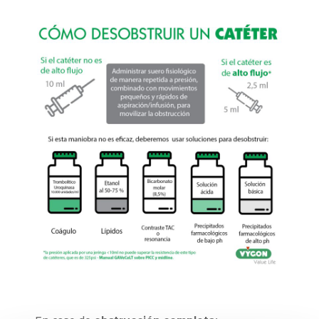
Precipitados
farmacológicos de alto
p
H
:
solución
básica