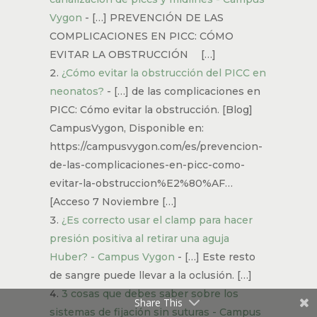
RESPONDER
Trackbacks/Pingbacks
Fundamentos de ecografía en la
canalización de piccs y midlines -
Campus Vygon
- […] PREVENCIÓN DE
LAS COMPLICACIONES EN PICC: CÓMO
EVITAR LA OBSTRUCCIÓN […]
¿Cómo evitar la obstrucción del PICC
en neonatos?
- […] de las
complicaciones en PICC: Cómo evitar la
obstrucción. [Blog] CampusVygon,
Disponible en:
https://campusvygon.com/es/prevencion-
de-las-complicaciones-en-picc-como-
Share This
evitar-la-obstruccion%E2%80%AF…