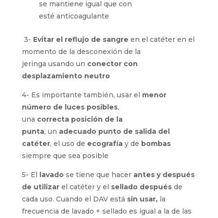
se ha demostrado que con un uso
adecuado del suero salino, la
permeabilidad del catéter se mantiene
igual que con esté
anticoagulante
3-
Evitar
el reflujo
de sangre
en el
catéter en
el momento de la desconexi
ón
de la
jeringa
usando
un
conector
con
desplazamiento
neutr
o
4- Es importante también
, usar
el
menor
n
úmero
de luces posibles
,
una
correcta
posición de la
punta
,
un
adecuado
punto de sali
da
del
cat
éter
,
el uso
de
ecografía
y
de
bombas
siempre que sea posible
5-
El
lavado
se tiene que hacer
antes y
después de u
tilizar
el catéter y el
sellado