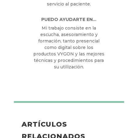
como delegada de ventas en
entorno hospitalario dando
servicio y apoyo a los
profesionales sanitarios para
que puedan ofrecer el mejor
servicio al paciente.
PUEDO AYUDARTE EN…
Mi trabajo consiste en la
escucha, asesoramiento y
formación, tanto presencial
como digital sobre los
productos VYGON y las
mejores técnicas y
procedimientos para su
utilización.