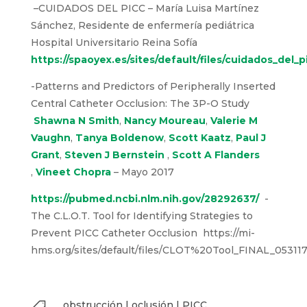
http://www.incativ.es/documentos/guias/1_GUIA_
_Revision_Marzo_2012_[1].pdf
–
CUIDADOS DEL PICC – María Luisa Martínez
Sánchez, Residente
de enfermería pediátrica
Hospital Universitario Reina Sofía
https://spaoyex.es/sites/default/files/cuidados_del_p
-Patterns
and
Predictors
of
Peripherally
Inserted
Central
Catheter
Occlusion
:
The
3P-O
Study
Shawna N Smith
,
Nancy
Moureau
,
Valerie M Vaughn
,
Tanya
Boldenow
,
Scott Kaatz
,
Paul J Grant
,
Steven J
Bernstein
,
Scott A Flanders
,
Vineet Chopra
–
Mayo
2017
https://pubmed.ncbi.nlm.nih.gov/28292637/
-The
C.L.O.T. Tool
for
Identifying
Strategies
to
Prevent
PICC
Catheter
Occlusion
https://mi-