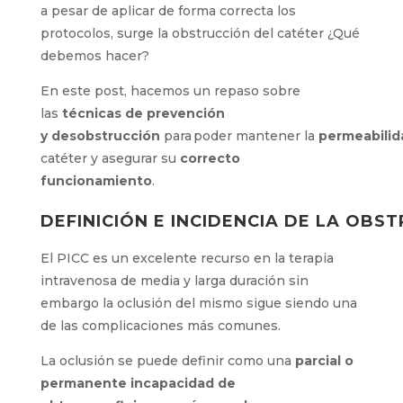
sellados.
Pero
,
si a pesar de
aplicar de forma
correcta los protocolos
, surge la obstrucción
del catéter ¿Qué debemos hacer?
En este post, hacemos un repaso sobre
las
técnicas de
prevención
y
desobstrucción
para poder
mantener
la
permeabilid
catéter y asegurar su
correcto
funcionamiento
.
DEFINICIÓN
E
INCIDENCIA
DE
LA
OBST
El
PICC
es
un excelente recurso en la terapia
intravenosa de media y larga duración sin
embargo la oclusión del mismo sigue siendo
una de las complicaciones más comunes.
La
oclusión se puede
definir como
una
parcial
o permanente
incapacidad de