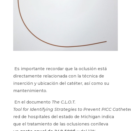
Es importante recordar que la oclusión está
directamente relacionada con la técnica de
inserción y ubicación del catéter, así como su
mantenimiento.
En el documento
The
C.L.O.T.
Tool
for
Identifying
Strategies
to
Prevent
PICC
Cathete
red de
hospital
es
de
l estado de
Michigan indica
que
el tratamiento de las oclusiones conlleva
un
gasto
anual
de 249.500$
y
del 12%