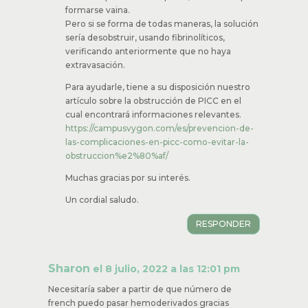
4) Evitar la entrada de sangre en el catéter
en el momento de la desconexión, usando
NFC de presión neutra para catéteres
externos, tanto valvulados como no
valvulados y dejando una presión positiva
durante la retirada de la aguja de Huber.
Si se cumple bien estos pasos, no tendría
que formarse vaina.
Pero si se forma de todas maneras, la
solución sería desobstruir, usando
fibrinolíticos, verificando anteriormente que
no haya extravasación.
Para ayudarle, tiene a su disposición nuestro
artículo sobre la obstrucción de PICC en el
cual encontrará informaciones relevantes.
https://campusvygon.com/es/prevencion-
de-las-complicaciones-en-picc-como-
evitar-la-obstruccion%e2%80%af/
Muchas gracias por su interés.
Un cordial saludo.