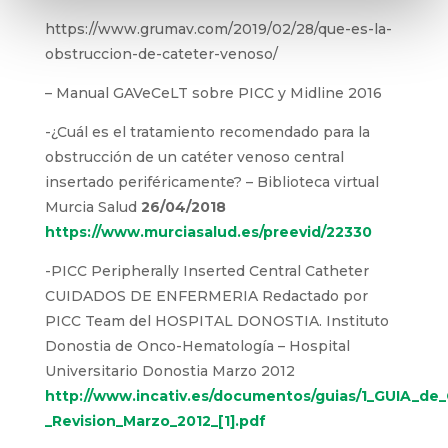
[accordion title=’Bibliografía’]
–
¿Qué es la obstrucción de catéter venoso?-
Blog GruMAV 28/02/2019
https://www.grumav.com/2019/02/28/que-es-
la-obstruccion-de-cateter-venoso/
– Manual GAVeCeLT sobre PICC y Midline 2016
-¿Cuál es el tratamiento recomendado para la
obstrucción de un catéter venoso central
insertado periféricamente?
– Biblioteca virtual
Murcia Salud
26/04/2018
https://www.murciasalud.es/preevid/22330
-PICC
Peripherally
Inserted
Central
Catheter
CUIDADOS DE ENFERMERIA Redactado por
PICC
Team
del HOSPITAL DONOSTIA. Instituto
Donostia de
Onco
-Hematología
–
Hospital
Universitario
Donostia
Marzo
2012