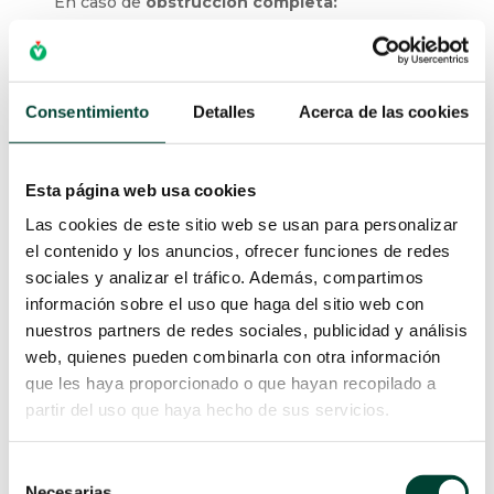
En caso de
obstrucción completa:
Se
administrar
á
la solución,
sin presión
,
con
Consentimiento
Detalles
Acerca de las cookies
el
método de las dos jeringas
:
Se conecta una
llave de tres vías
al
Esta página web usa cookies
prolongador d
el PICC
Las cookies de este sitio web se usan para personalizar
A esta misma llave de tres vías
el contenido y los anuncios, ofrecer funciones de redes
se
conecta
n
dos jeringas
de 10 ml
,
sociales y analizar el tráfico. Además, compartimos
una
vac
ía
y la otra con la
solución
para
información sobre el uso que haga del sitio web con
desobstrucción
nuestros partners de redes sociales, publicidad y análisis
Girando la llave
de manera que se conecte
web, quienes pueden combinarla con otra información
solo la jeringa
vac
ía
con el
catéter,
se
que les haya proporcionado o que hayan recopilado a
aspira
con
est
a jeringa
para
partir del uso que haya hecho de sus servicios.
crear
un
vac
ío
en el interior
del catéter
En ese momento
,
manteniendo
Selección
la
aspiración
con la jeringa
, se gira la
Necesarias