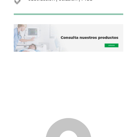
hms.org/sites/default/files/CLOT%20Tool_FINAL_053117
obstrucción
|
oclusión
|
PICC
