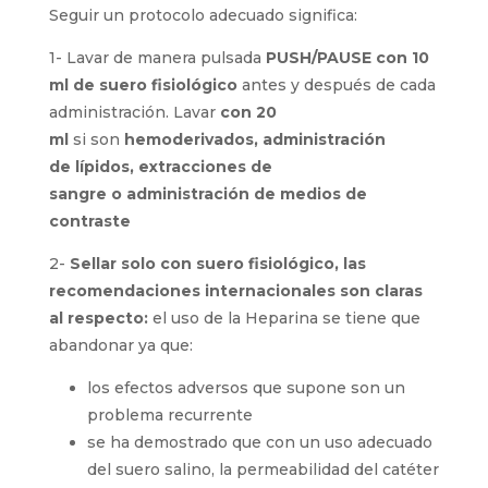
este tipo de
D
ispositivos de
A
cceso
V
ascular
(DAV).
Seguir un protocolo adecuado significa:
1-
Lavar de manera pulsada
PUSH/PAUSE
con
10 ml de suero
fisiológico
antes y después de
cada administración.
Lavar
con 20
ml
si
son
hemoderivados
, administración
de
lípidos, extracciones de
sangre
o
administración de medios de
contraste
2-
Sellar
solo con su
ero fisiológico
, las
recomendaciones internacionales son claras
al respecto:
el uso de la Heparina se tiene que
abandonar ya que
:
los efectos adversos que supone son un
problema
recurrente