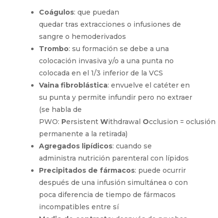
Coágulos
:
que puedan
quedar
tras
extracciones
o infusiones de
sangre
o hemoderivados
Trombo
:
su formación se debe a una
colocación invasiva y/o a una punta no
colocada en el 1/3 inferior de la VCS
Vaina fibroblástica
: envuelve el catéter en
su punta y permite infundir pero
no
extraer (se habla de
PWO:
P
ersistent
W
ithdrawal
O
cclusion
=
o
clusión
permanente a la retirada)
Agregados
lipídicos
:
cuando se
administra
nutrición parenteral
con
lípidos
Precipitados de
fármacos
:
puede ocurrir
después de una infus
i
ón
simultánea
o con
poca diferencia
de tiempo
de
fármacos