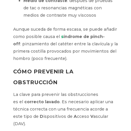
incompatibles entre sí
Medio de contraste
:
después de pruebas
de
tac o resonancias magnéticas
con
medios de contraste muy viscosos
Aunque suceda de forma escasa, se puede
añadir como posible causa el
s
índrome
de
pinch
-off
:
pinzamiento
del
catéter
entre
la
clavícula
y la primera costilla
provocados por movimientos del hombro
(poco
frecuente)
.
CÓMO
PREVEN
IR LA
OBSTRUCCIÓN
La clave para prevenir las obstrucciones
es
el
correcto lavado
.
Es necesari
o
aplicar una
técnica correcta
con
una frecuencia
acorde
a