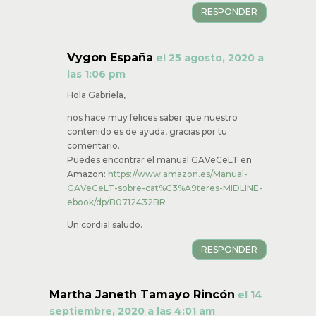
Son excelentes los adoro, gracias por compartir
tan valiosa información. Me interesa al manual
gavecelt sobre picc y misiones 2016, como lo
puedo obtener?
Saludos.
Gabriela
RESPONDER
Vygon España
el 25 agosto, 2020
a las 1:06 pm
Hola Gabriela,
nos hace muy felices saber que nuestro
contenido es de ayuda, gracias por tu
comentario.
Puedes encontrar el manual GAVeCeLT en
Amazon:
https://www.amazon.es/Manual-
GAVeCeLT-sobre-cat%C3%A9teres-
MIDLINE-ebook/dp/B0712432BR
Un cordial saludo.