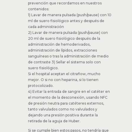
La vaina fibroblastica es mucho más
frecuente en las líneas medias que en los
Picc, por la posición de la punta. Y en los
catéteres de diámetro más pequeño, como
los pediátricos.
La manera de evitar la vaina fibroblastica, es
siguiendo las recomendaciones de
prevención que recordamos en nuestros
contenidos:
1) Lavar de manera pulsada (push/pause) con
10 ml de suero fisiológico antes y después
de cada administración
2) Lavar de manera pulsada (push/pause) con
20 ml de suero fisiológico después de la
administración de hemoderivados,
administración de lípidos, extracciones
sanguíneas o tras la administración de
medio de contraste 3) Sellar el sistema solo
con suero fisiológico.
Si el hospital aceptan el citraflow, mucho
mejor. O si no con heparina, si lo tienen
protocolizado.