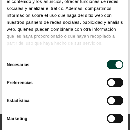
una de las labores de mayor
el contenido y los anuncios, ofrecer funciones de redes
exigencia al suponer un alto riesgo.
sociales y analizar el tráfico. Además, compartimos
Las guías y algoritmo se vuelven
información sobre el uso que haga del sitio web con
clave en la preservación de la
nuestros partners de redes sociales, publicidad y análisis
seguridad del paciente, al abordar
web, quienes pueden combinarla con otra información
esta temática y recomendar planes
que les haya proporcionado o que hayan recopilado a
específicos respecto al abordaje de
partir del uso que haya hecho de sus servicios.
la vía aérea difícil de forma espera y/o
inesperada.
Selección
Necesarias
LEER MÁS
de
consentimiento
Preferencias
Estadística
Marketing