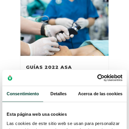
GUÍAS 2022 ASA
(SOCIEDAD AMERICANA DE
ANESTESIÓLOGOS) SOBRE
EL MANEJO DE LA VÍA
AÉREA DIFÍCIL
Consentimiento
Detalles
Acerca de las cookies
por
Campus Vygon
|
9 Mar 2022
La vía aérea difícil es uno de los
elementos médicos que supone un
Esta página web usa cookies
constate desafío para los
anestesiólogos y su tratamiento es
Las cookies de este sitio web se usan para personalizar