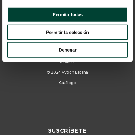
Permitir todas
Permitir la selección
Aviso Legal
Denegar
Política de privacidad
Cookies
© 2024 Vygon España
Catálogo
SUSCRÍBETE