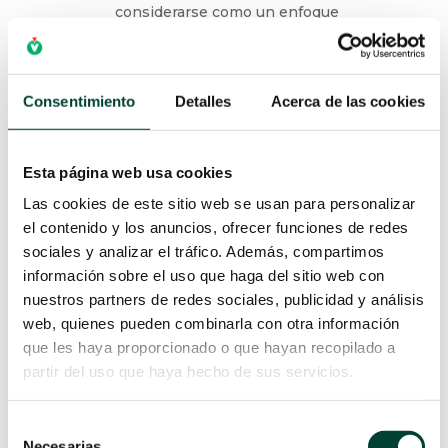
considerarse como un enfoque
primario en un paciente cooperativo.
Proceder al manejo de la vía aérea
tras la inducción de anestesia
Consentimiento
Detalles
Acerca de las cookies
general
cuando se considere que los
beneficios superan los riesgos.
Para la intubación despierta o
Esta página web usa cookies
anestesiada, se puede intentar la(s)
Las cookies de este sitio web se usan para personalizar
maniobra(s) de la vía aérea para facilitar
el contenido y los anuncios, ofrecer funciones de redes
la intubación.
sociales y analizar el tráfico. Además, compartimos
Antes de intentar la intubación de la vía
información sobre el uso que haga del sitio web con
aérea difícil prevista,
determinar el
nuestros partners de redes sociales, publicidad y análisis
beneficio de un enfoque no invasivo
web, quienes pueden combinarla con otra información
frente al invasivo para el manejo de
que les haya proporcionado o que hayan recopilado a
la vía aérea.
partir del uso que haya hecho de sus servicios.
Si se selecciona un
enfoque no invasivo
,
Selección
identificar una secuencia preferida de
Necesarias