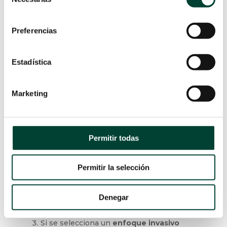
de
dispositivos no invasivos para manejo de la
consentimiento
vía aérea.
Preferencias
Si se encuentran dificultades con las
técnicas individuales técnicas
individuales,
se pueden realizar
Estadística
técnicas combinadas.
Tenga en cuenta el paso del tiempo, el
Marketing
número de intentos y la saturación de
oxígeno.
Proporcionar y probar la ventilación
con mascarilla
después de cada
Permitir todas
intento, cuando sea posible.
Limitar el número de intentos
de
Permitir la selección
intubación traqueal o colocación de la
vía aérea supraglótica para evitar
Denegar
posibles lesiones y complicaciones.
Si se selecciona un
enfoque invasivo