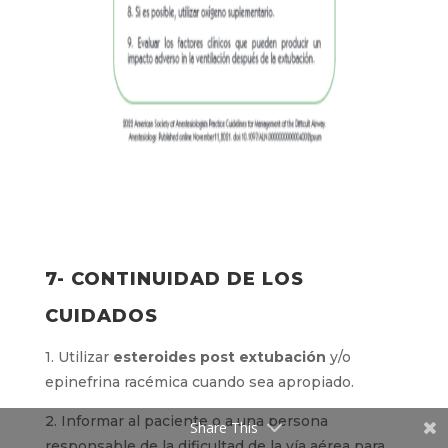
7- CONTINUIDAD DE LOS
CUIDADOS
1. Utilizar
esteroides post extubación
y/o
epinefrina racémica cuando sea apropiado.
2. Informar al paciente o a una persona
Share This
responsable de la dificultad de la vía aérea para