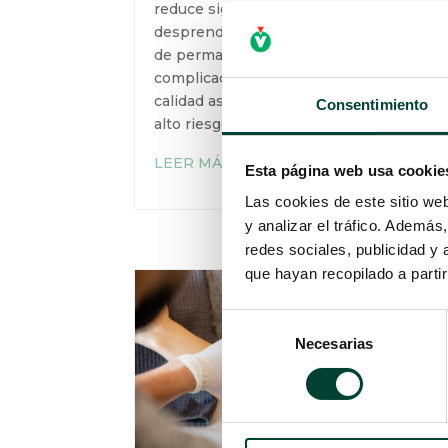
reduce significativamente el riesgo
de desprendimiento, prolonga el
tiempo de permanencia del catéter y
evita complicaciones locales,
mejorando la calidad asistencial en
Consentimiento
pacientes con alto riesgo.
LEER MÁS
Esta página web usa cookie
Las cookies de este sitio we
y analizar el tráfico. Ademá
redes sociales, publicidad y
que hayan recopilado a parti
Selección
Necesarias
de
consentimiento