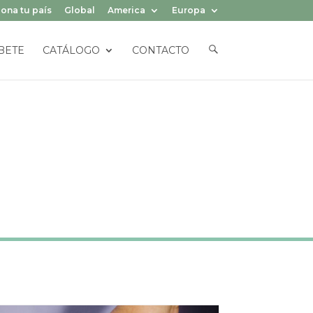
ona tu país
Global
America
Europa
E
BETE
CATÁLOGO
CONTACTO
L
E
M
E
N
T
O
D
E
L
M
E
N
Ú