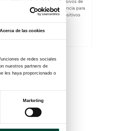
pediátrico, el uso de los adhesivos de
uso médico cobra gran relevancia
para la fijación de diferentes
dispositivos necesarios para...
Acerca de las cookies
LEER MÁS
 funciones de redes sociales
con nuestros partners de
ue les haya proporcionado o
Marketing