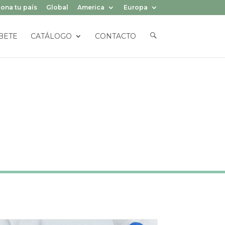
ona tu país
Global
America
Europa
E
BETE
CATÁLOGO
CONTACTO
L
E
M
E
N
T
O
D
E
L
M
E
N
Ú