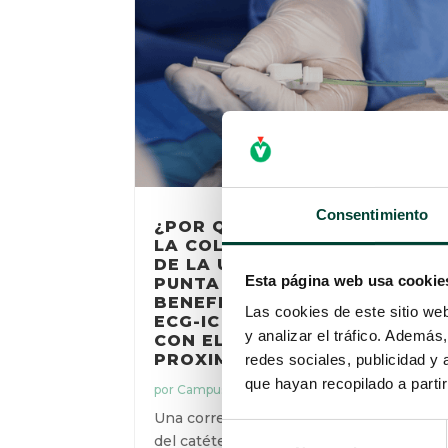
Consentimiento
¿POR QUÉ ES IMPORTANTE
LA COLOCACIÓN CORRECTA
DE LA UBICACIÓN DE LA
PUNTA DEL CATÉTER?
Esta página web usa cookie
BENEFICIOS DEL SISTEMA
Las cookies de este sitio we
ECG-IC EN COMBINACIÓN
y analizar el tráfico. Ademá
CON EL CATÉTER DE CORTE
PROXIMAL
redes sociales, publicidad y
que hayan recopilado a parti
por
Campus Vygon
|
30 Abr 2025
Una correcta localización de la punta
Selección
del catéter es fundamental para