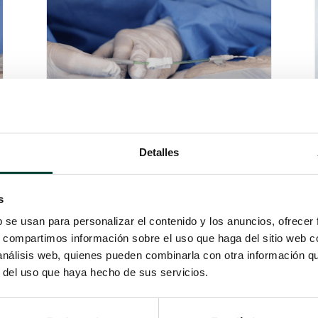
Detalles
¿CÓMO EL PICC DE CORTE
PROXIMAL PUEDE MEJORAR
LA PRÁCTICA CLÍNICA?
s
por
Campus Vygon
|
16 Mar 2025
b se usan para personalizar el contenido y los anuncios, ofrecer
El PICC de corte proximal es una
s, compartimos información sobre el uso que haga del sitio web 
herramienta innovadora en el acceso
 análisis web, quienes pueden combinarla con otra información q
vascular, diseñada para mejorar la
r del uso que haya hecho de sus servicios.
práctica clínica.
LEER MÁS