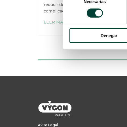
Necesarias
de
reducir de forma significativa
consentimiento
complicaciones
LEER MÁS
Denegar