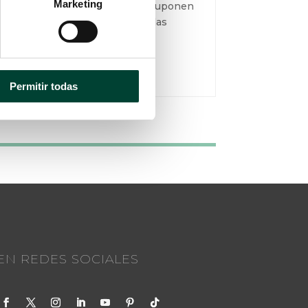
materiales. Actualmente existen
Marketing
distintos tipos de PICC que suponen
adaptar los conocimientos y las
técnicas a al uso de cada...
LEER MÁS
Permitir todas
N REDES SOCIALES