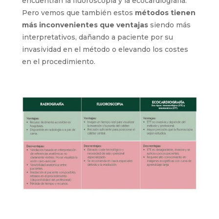
MEDICIÓN.
Otro de los métodos de comprobación de la
punta existentes que nombrábamos al inicio de
este artículo es el uso de la
radiografía como
método de visualización de la punta al final
de su inserción.
Junto a este también se
encuentran la fluoroscopia y la ecocardiografía.
Pero vemos que también estos
métodos
tienen más inconvenientes que ventajas
siendo más interpretativos, dañando a paciente
por su invasividad en el método o elevando los
costes en el procedimiento.