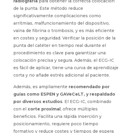
El catéter se puede utilizar
inmediatamente tras finalizar el proceso,
sin necesidad de comprobaciones
adicionales que impliquen trasladar al
paciente y esperar confirmación.
Reducir costes y espera para el inicio de
la terapia
intravenosa a administrar.
CONCLUSIONES
El uso del
ECG-IC se ha demostrado como
una técnica superior en comparación con la
radiografía
para obtener la correcta colocación
de la punta. Este método reduce
significativamente complicaciones como
arritmias, malfuncionamiento del dispositivo,
vaina de fibrina o trombosis, y es más eficiente
en costes y seguridad. Verificar la posición de la