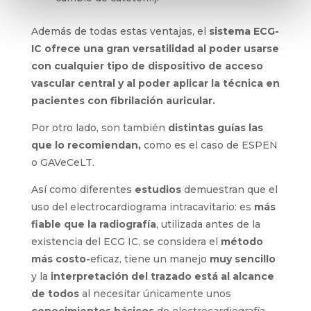
intervencionista o convencional, o
quirófano.
Permite evitar el sobre coste atribuido a
otros métodos de comprobación más
lentos (tiempo de enfermería, radiólogos,
celadores), y a los posicionamientos
erróneos (tratamientos de complicaciones,
cambio de catéter…).
Además de todas estas ventajas, el
sistema
ECG-IC ofrece una gran versatilidad al poder
usarse con cualquier tipo de dispositivo de
acceso vascular central y al poder aplicar la
técnica en pacientes con fibrilación
auricular.
Por otro lado, son también
distintas guías las
que lo recomiendan,
como es el caso de
ESPEN o GAVeCeLT.