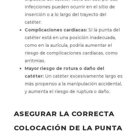
afectar la movilidad y la comodidad del
paciente.
Mayor riesgo de infección:
Un catéter
demasiado largo puede aumentar el riesgo
de infecciones, ya que hay más superficie
expuesta del catéter fuera del cuerpo. Las
infecciones pueden ocurrir en el sitio de
inserción o a lo largo del trayecto del
catéter.
Complicaciones cardíacas:
Si la punta del
catéter está en una posición inadecuada,
como en la aurícula, podría aumentar el
riesgo de complicaciones cardíacas, como
arritmias.
Mayor riesgo de rotura o daño del
catéter:
Un catéter excesivamente largo
es más propenso a la manipulación
accidental, y aumenta el riesgo de ruptura