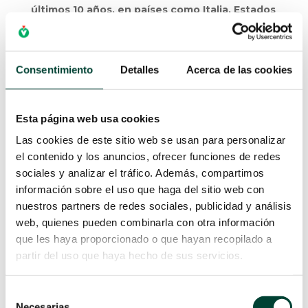
Desde los años 2010,
el método ECG IC se ha
introducido poco a poco en el mundo del
acceso vascular principalmente a través de
los Equipos de Terapia Intravenosa
(llamados
Consentimiento
Detalles
Acerca de las cookies
ETI o EIAV) y especialistas en acceso vascular.
Gracias a toda la investigación llevada a cabo en
Esta página web usa cookies
estos
últimos 10 años, en países como Italia,
X
Estados Unidos y China, no cabe duda de
Las cookies de este sitio web se usan para personalizar
que el ECG IC es el método más costo-eficaz
el contenido y los anuncios, ofrecer funciones de redes
para colocar dispositivos de acceso venoso
sociales y analizar el tráfico. Además, compartimos
central.
información sobre el uso que haga del sitio web con
nuestros partners de redes sociales, publicidad y análisis
El aspecto más importante para valorar en
web, quienes pueden combinarla con otra información
primer lugar es que
permite llevar a cabo un
que les haya proporcionado o que hayan recopilado a
procedimiento de comprobación totalmente
partir del uso que haya hecho de sus servicios.
inocuo para el paciente.
Selección
El ECG-IC es
fácil de aplicar
:
Necesarias