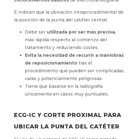
Así como diferentes
estudios
demuestran que
el uso del electrocardiograma intracavitario: es
más fiable que la radiografía
, utilizada antes
de la existencia del ECG IC, se considera el
método más costo-
eficaz, tiene un manejo
muy sencillo
y la
interpretación del trazado
está al alcance de todos
al necesitar
únicamente unos
conocimientos básicos
de
electrocardiografía.
E indican que la ubicación intraprocedimental
de la posición de la punta del catéter central:
Debe ser
utilizada por ser más precisa,
más rápida respecto al comienzo del
tratamiento y reduciendo costes.
Evita la necesidad de recurrir a
maniobras de reposicionamiento
tras el