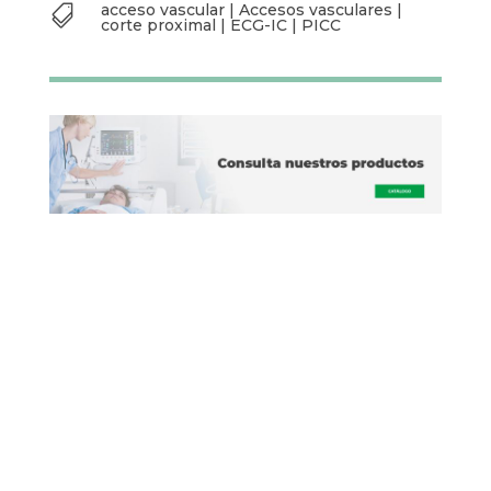
PUEDO AYUDARTE EN…
Mi trabajo se basa en una
apuesta clara de Vygon por la
formación digital y el
aprendizaje continuo. Puedes
contactarme si buscas
material digital sobre algún
procedimiento o técnica
habitual en los servicios de
Terapias Intravasculares.
acceso vascular
|
Accesos vasculares
|

corte proximal
|
ECG-IC
|
PICC