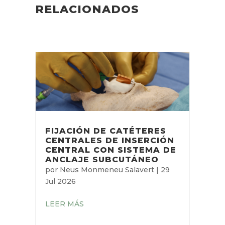
Campus Vygon
A place to learn about
health
procedures
and techniques
from
leading professionals.
ARTÍCULOS
RELACIONADOS