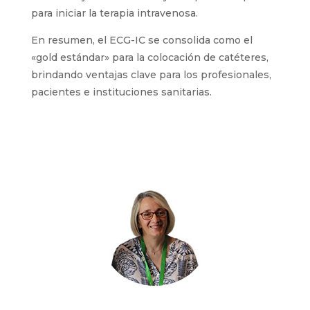
punta del catéter en tiempo real durante el
procedimiento es clave para garantizar una
colocación precisa y segura. Además, el ECG-IC
es fácil de aplicar, tiene una curva de
aprendizaje corta y no añade estrés adicional al
paciente.
Además, es ampliamente
recomendado por
guías como ESPEN y GAVeCeLT, y respaldado
por diversos estudios
. El ECG-IC, combinado
con el
corte proximal
, ofrece múltiples
beneficios. Facilita una rápida inserción y
posicionamiento, requiere poco tiempo
formativo y reduce costes y tiempos de espera
para iniciar la terapia intravenosa.
En resumen, el ECG-IC se consolida como el
«gold estándar» para la colocación de catéteres,
brindando ventajas clave para los