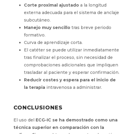
Rápida inserción, canalización y
posicionamiento
del catéter.
Ubicación correcta de la punta proximal
atraumática intraprocedimental,
incluso
en pacientes con fibrilación auricular,
activar el
modo fibrilación auricular y
valorar la amplitud de las ondas F, en el
caso de disponer de un monitor adecuado
para ello.
No medición previa
para ajuste de
longitud total del catéter.
Corte proximal ajustado
a la longitud
externa adecuada para el sistema de
anclaje subcutáneo.
Manejo muy sencillo
tras breve periodo
formativo.
Curva de aprendizaje corta.