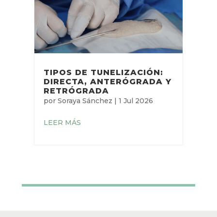
¿CÓMO COMBINAR LA
TUNELIZACIÓN Y LA
FIJACIÓN SUBCUTÁNEA
PARA LA ESTABILIZACIÓN
TOTAL DEL DAV?
por
Pau López Guardiola
|
20 Jul
2026
LEER MÁS