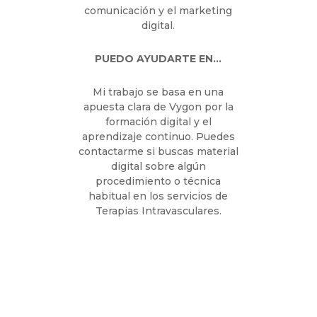
Neus Monmeneu Salavert
Soy responsable de
contenidos de la unidad de
negocio de Terapias
Intravasculares.
EXPERIENCIA
Me formé en comunicación
audiovisual, arrancando mi
carrera en televisión como
realizadora, producción y
cámara. Aunque en la
actualidad me he centrado en
la comunicación y el
marketing digital.