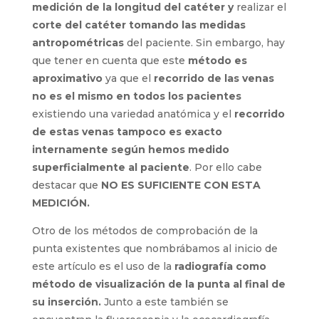
administración
eficaz de los medicamentos.
Se deben llevar a cabo estrategias que
aseguran la correcta colocación de la punta,
antes de ajustar el tamaño el catéter.
Para ello el
primer paso importante
dentro del
procedimiento de inserción
será realizar la
medición de la longitud del catéter
y
realizar
el
corte del catéter tomando las medidas
antropométricas
del paciente. Sin embargo,
hay que tener en cuenta que este
método es
aproximativo
ya que el
recorrido de las venas
no es el mismo en todos los pacientes
existiendo una variedad anatómica y el
recorrido de estas venas tampoco es exacto
internamente según hemos medido
superficialmente al paciente
. Por ello cabe
destacar que
NO ES SUFICIENTE CON ESTA